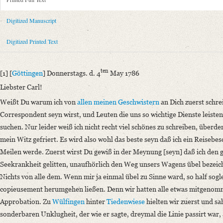
Metadata Concerning Header
Sender: August Wilhelm von Schlegel
Digitized Manuscript
Recipient: Johann Carl Fürchtegott Schlegel
Place of Dispatch: Göttingen
GND
Digitized Printed Text
Place of Destination: Hannover
GND
Date: 04.05.1786
ten
[1] [
Göttingen
] Donnerstags. d. 4
May 1786
Notations: Absendeort erschlossen.
Liebster Carl!
Printed Text
Weißt Du warum ich von
allen meinen Geschwistern
an Dich zuerst schre
Provider: Dresden, Sächsische Landesbibliothek - Staats- und Universitä
Correspondent seyn wirst, und Leuten die uns so wichtige Dienste leiste
OAI Id: 343347008
suchen. Nur leider weiß ich nicht recht viel schönes zu schreiben, überde
Bibliography: Briefe von und an August Wilhelm Schlegel. Gesammelt un
mein Witz gefriert. Es wird also wohl das beste seyn daß ich ein Reisebe
Incipit: „[1] [Göttingen] Donnerstags. d. 4ten May 1786
Meilen werde. Zuerst wirst Du gewiß in der Meynung [seyn] daß ich den
Liebster Carl!
Seekrankheit gelitten, unaufhörlich den Weg unsers Wagens übel bezeic
Weißt Du warum ich von allen meinen Geschwistern an Dich zuerst schre
Nichts von alle dem. Wenn mir ja einmal übel zu Sinne ward, so half sog
Manuscript
copieusement herumgehen ließen. Denn wir hatten alle etwas mitgenomme
Provider: Leipzig, Universitätsbibliothek
Approbation. Zu
Wülfingen
hinter
Tiedenwiese
hielten wir zuerst und s
Classification Number: II A IV 1528
sonderbaren Unklugheit, der wie er sagte, dreymal die Linie passirt w