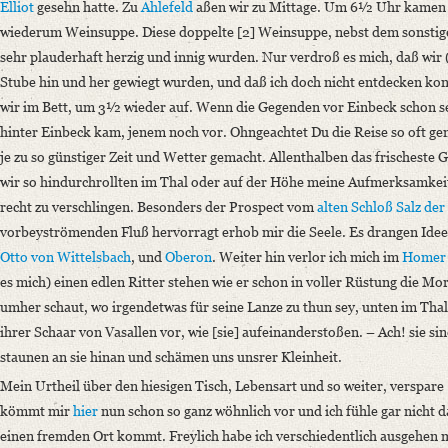
Number of Pages: 4 S.
Elliot
gesehn hatte. Zu
Ahlefeld
aßen wir zu Mittage. Um 6½ Uhr kamen 
wiederum Weinsuppe. Diese doppelte [2] Weinsuppe, nebst dem sonstige
Language
sehr plauderhaft herzig und innig wurden. Nur verdroß es mich, daß wir 
German
Stube hin und her gewiegt wurden, und daß ich doch nicht entdecken kon
wir im Bett, um 3½ wieder auf. Wenn die Gegenden vor Einbeck schon se
hinter Einbeck kam, jenem noch vor. Ohngeachtet Du die Reise so oft gem
je zu so günstiger Zeit und Wetter gemacht. Allenthalben das frischeste 
wir so hindurchrollten im Thal oder auf der Höhe meine Aufmerksamkeit 
recht zu verschlingen. Besonders der Prospect vom
alten Schloß
Salz der
vorbeyströmenden Fluß hervorragt erhob mir die Seele. Es drangen Idee
Otto von Wittelsbach
, und
Oberon
. Weiter hin verlor ich mich im
Homer
es mich) einen edlen Ritter stehen wie er schon in voller Rüstung die 
umher schaut, wo irgendetwas für seine Lanze zu thun sey, unten im Thal 
ihrer Schaar von Vasallen vor, wie [sie] aufeinanderstoßen. –
Ach! sie si
staunen an sie hinan und schämen uns unsrer Kleinheit.
Mein Urtheil über den hiesigen Tisch, Lebensart und so weiter, verspare [
kömmt mir
hier
nun schon so ganz wöhnlich vor und ich fühle gar nicht 
einen fremden Ort kommt. Freylich habe ich verschiedentlich ausgehen