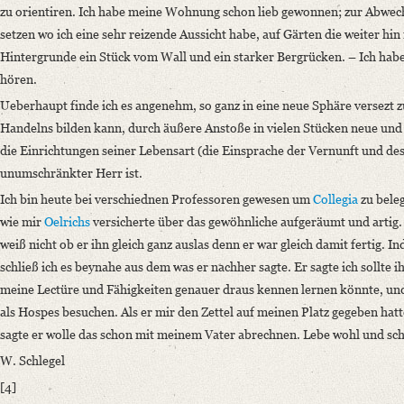
zu orientiren. Ich habe meine Wohnung schon lieb gewonnen; zur Abwec
setzen wo ich eine sehr reizende Aussicht habe, auf Gärten die weiter hi
Hintergrunde ein Stück vom Wall und ein starker Bergrücken. – Ich habe
hören.
Ueberhaupt finde ich es angenehm, so ganz in eine neue Sphäre versezt z
Handelns bilden kann, durch äußere Anstoße in vielen Stücken neue u
die Einrichtungen seiner Lebensart (die Einsprache der Vernunft und 
unumschränkter Herr ist.
Ich bin heute bei verschiednen Professoren gewesen um
Collegia
zu bele
wie mir
Oelrichs
versicherte über das gewöhnliche aufgeräumt und artig.
weiß nicht ob er ihn gleich ganz auslas denn er war gleich damit fertig. In
schließ ich es beynahe aus dem was er nachher sagte. Er sagte ich sollte
meine Lectüre und Fähigkeiten genauer draus kennen lernen könnte, und
als Hospes besuchen. Als er mir den Zettel auf meinen Platz gegeben hat
sagte er wolle das schon mit meinem Vater abrechnen. Lebe wohl und sch
W. Schlegel
[4]