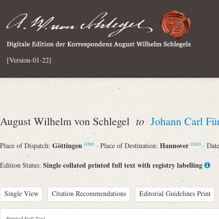
[Version-01-22]
to
August Wilhelm von Schlegel
Johann Carl Für
Göttingen
Hannover
Place of Dispatch:
· Place of Destination:
· Dat
GND
GND
Single collated printed full text with registry labelling
Edition Status:
Single View
Citation Recommendations
Editorial Guidelines Print
Printed Full Text