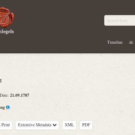
Timeline
de
t
21.09.1787
 Date:
ing
 Print
Extensive Metadata
XML
PDF