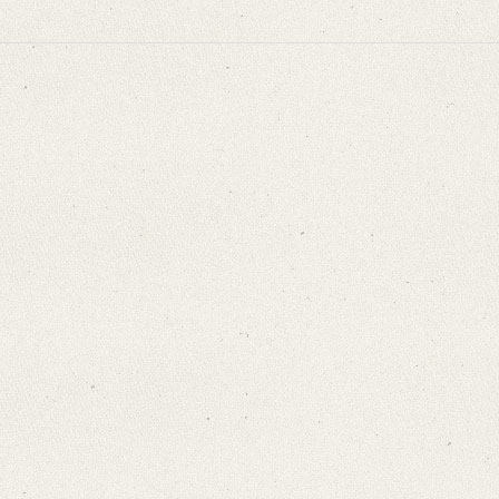
niversitätsbibliothek
mmelt und erläutert durch Josef Körner. Bd. 1. Zürich u.a. 1930, S. 5.