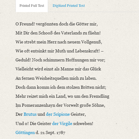
Metadata Concerning Header
Printed Full Text
Digitized Printed Text
Sender: August Wilhelm von Schlegel
Recipient: Unbekannt
O Freund! vergönnten doch die Götter mir,
Place of Dispatch: Göttingen
GND
Mit Dir den Schooß des Vaterlands zu fliehn!
Place of Destination: Unknown
Wie strebt mein Herz nach neuem Vollgenuß,
Date: 21.09.1787
Wie oft entsinkt mir Muth und Lebenskraft! –
Printed Text
Geduld! Noch schimmern Hoffnungen mir vor;
Provider: Dresden, Sächsische Landesbibliothek - Staats- und U
Vielleicht wird einst als Manne mir das Glück
OAI Id: 343347008
An fernen Weisheitsquellen mich zu laben.
Bibliography: Briefe von und an August Wilhelm Schlegel. Gesa
Doch dann komm ich dem stolzen Britten nicht;
Incipit: „O Freund! vergönnten doch die Götter mir,
Mit Dir den Schooß des Vaterlands zu fliehn!
Mehr reizet mich ein Land, wo um den Fremdling
Wie strebt mein Herz nach neuem Vollgenuß,
Im Pomeranzenhayn der Vorwelt große Söhne,
Wie oft [...]“
Der
Brutus
und
der Scipione
Geister,
Language
Und o! Die Geister
der Virgile
schweben!
German
Göttingen
d. 21 Sept. 1787