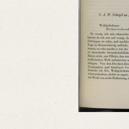
Classification Number: V 1406
Number of Pages: 2 S., hs. m. U.
Language
German