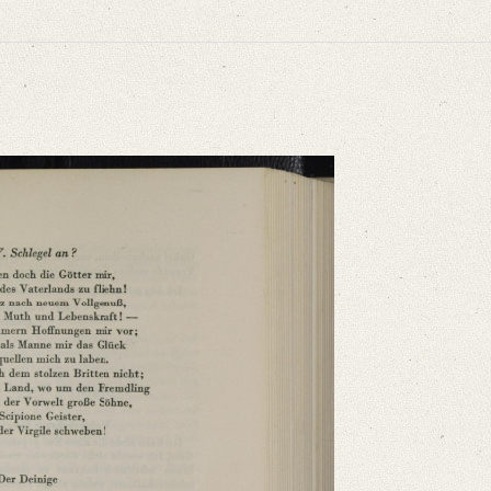
niversitätsbibliothek
ammelt und erläutert durch Josef Körner. Bd. 1. Zürich u.a. 1930, S. 5‒6.
nnern da ich [...]“