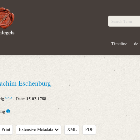
Timeline
de
oachim Eschenburg
eig
15.02.1788
· Date:
GND
ing
 Print
Extensive Metadata
XML
PDF