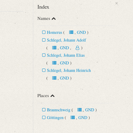
×
Index
Names
Homerus
(
,
GND
)
Schlegel, Johann Adolf
(
,
GND
,
)
Schlegel, Johann Elias
(
,
GND
)
Schlegel, Johann Heinrich
(
,
GND
)
Places
Braunschweig
(
,
GND
)
Göttingen
(
,
GND
)