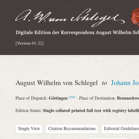
[Version-01-22]
to
August Wilhelm von Schlegel
Johann J
Göttingen
Braunschw
Place of Dispatch:
· Place of Destination:
GND
Single collated printed full text with registry labell
Edition Status:
Single View
Citation Recommendations
Editorial Guidelines