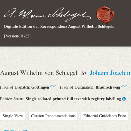
[Version-01-22]
to
August Wilhelm von Schlegel
Johann Joachi
Göttingen
Braunschweig
Place of Dispatch:
· Place of Destination:
·
GND
GND
Single collated printed full text with registry labelling
Edition Status:
Single View
Citation Recommendations
Editorial Guidelines Print
Printed Full Text