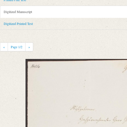
Metadata Concerning Header
Sender: August Wilhelm von Schlegel
Digitized Manuscript
Recipient: Johann Joachim Eschenburg
Place of Dispatch: Göttingen
GND
Digitized Printed Text
Place of Destination: Braunschweig
GND
Date: 15.02.1788
Notations: Empfangsort erschlossen.
«
Page
1
/2
»
Printed Text
Provider: Dresden, Sächsische Landesbibliothek - Staats- und Universitä
OAI Id: 343347008
Bibliography: Briefe von und an August Wilhelm Schlegel. Gesammelt un
Incipit: „[1] Göttingen d. 15t. Februar 1788
Wohlgebohrner
Hochzuverehrender Herr Hofrath!
So wenig ich mir schmeicheln darf daß Sie sich meiner noch erinnern da 
Manuscript
Provider: Wolfenbüttel, Herzog August Bibliothek