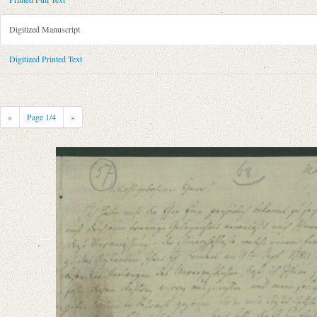
Metadata Concerning Header
Sender: August von Honstedt
Digitized Manuscript
Recipient: August Wilhelm von Schlegel
Place of Dispatch: Madras
GND
Digitized Printed Text
Place of Destination: Göttingen
GND
Date: 15.01.1790
Notations: Empfangsort erschlossen.
«
Page
1
/4
»
Printed Text
Provider: Dresden, Sächsische Landesbibliothek - Staats- und Universitä
OAI Id: 343347008
Bibliography: Briefe von und an August Wilhelm Schlegel. Gesammelt un
Incipit: „[1] Madraß, 15 Jan. 1790
Wohlgebohrner Herr!
Ich habe nicht die Ehre Ew. p. persönlich bekannt zu seyn, und wollte G
Manuscript
Provider: Dresden, Sächsische Landesbibliothek - Staats- und Universitä
OAI Id: DE-1a-33798