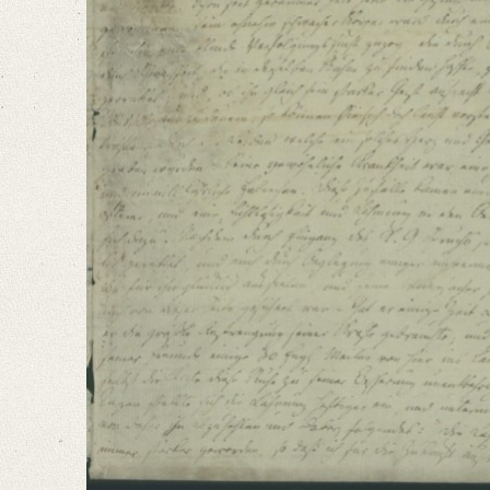
Classification Number: Mscr.Dresd.e.90,XIX,Bd.10,Nr.57
Number of Pages: 4S. auf Doppelbl., hs. m. U.
Format: 22,7 x 18,6 cm
Language
German
English