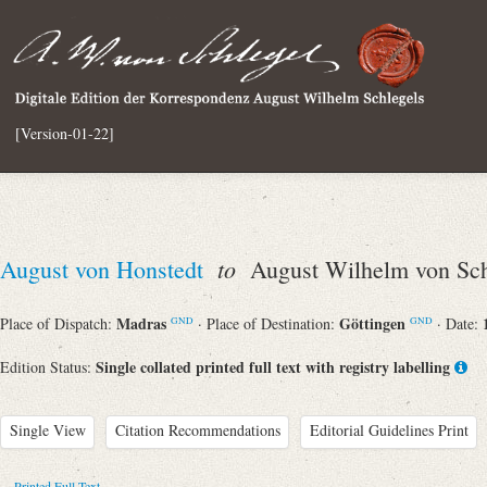
[Version-01-22]
to
August von Honstedt
August Wilhelm von Sch
Madras
Göttingen
Place of Dispatch:
· Place of Destination:
· Date:
GND
GND
Single collated printed full text with registry labelling
Edition Status:
Single View
Citation Recommendations
Editorial Guidelines Print
Printed Full Text