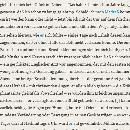
giebt für mich kein Glück im Leben!
– Das habe ich mir schon Jahre lang 
gewesen, daß ich schon zu lange gelebt pp. Sobald ich nach
Madraß
komme
curirt werden kann oder nicht – jetzt bin ich mit der Cur auf dem falschen
aufzuheitern versuchen so gut ich kann, und kühn dem Wege folgen, den 
Sie sehen hieraus, wie
er
sich fühlte – einige Tage nach Erhalt dessen ka
zugenommen, daß er ohne Hülfe das Bett nicht verlassen konnte. Die ein
Erbrechen continuirte und Brustbeklemmungen stellten sich häufig ein. S
alle Muskeln und Nerven erschlafft waren; er blieb heiter, ließ sich vorl
– ein geschickter Englischer Arzt war angenommen, der mit den ersten Mä
wenig Hoffnung zur Genesung gaben – indessen ward er nicht schlimmer a
Abend eine heftige Brustbeklemmung überfiel – der gerufene Arzt gab ih
dieses Urtheil – mit thränenden Augen, er allein blieb gelassen – die K
phantasirte gleichfalls abwechselnd – es wurden ihm Erleichterungsmitt
nachzulassen – er verlangte auf einen Stuhl gebracht zu werden, [3] kaum 
zurück, schlug die Augen gen Himmel, holte tief Odem – und erlosch – k
mindeste Veränderung oder Bewegung in seinen Gesichtszügen – es war d
Tages darauf Nachmittags 4 Uhr ward
er
auf gewöhnliche Militärische Ar