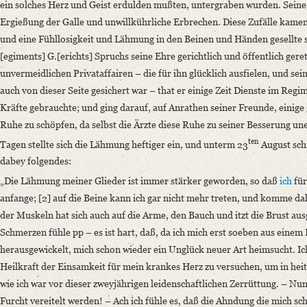
Classification Number: Mscr.Dresd.e.90,XIX,Bd.10,Nr.57
ein solches Herz und Geist erdulden mußten, untergraben wurden. Seine
Number of Pages: 4S. auf Doppelbl., hs. m. U.
Ergießung der Galle und unwillkührliche Erbrechen. Diese Zufälle kame
Format: 22,7 x 18,6 cm
und eine Fühllosigkeit und Lähmung in den Beinen und Händen gesellte 
[egiments] G.[erichts] Spruchs seine Ehre gerichtlich und öffentlich gere
Language
unvermeidlichen Privataffairen – die für ihn glücklich ausfielen, und se
German
auch von dieser Seite gesichert war – that er einige Zeit Dienste im Reg
English
Kräfte gebrauchte; und ging darauf, auf Anrathen seiner Freunde, einige
Ruhe zu schöpfen, da selbst die Ärzte diese Ruhe zu seiner Besserung une
ten
Tagen stellte sich die Lähmung heftiger ein, und unterm 23
August sch
dabey folgendes:
„Die Lähmung meiner Glieder ist immer stärker geworden, so daß
ich
für
anfange; [2] auf die Beine kann ich gar nicht mehr treten, und komme da
der Muskeln hat sich auch auf die Arme, den Bauch und itzt die Brust aus
Schmerzen fühle pp – es ist hart, daß, da ich mich erst soeben aus eine
herausgewickelt, mich schon wieder ein Unglück neuer Art heimsucht. Ich
Heilkraft der Einsamkeit für mein krankes Herz zu versuchen, um in heite
wie ich war vor dieser zweyjährigen leidenschaftlichen Zerrüttung. – N
Furcht vereitelt werden! – Ach ich fühle es, daß die Ahndung die mich sc