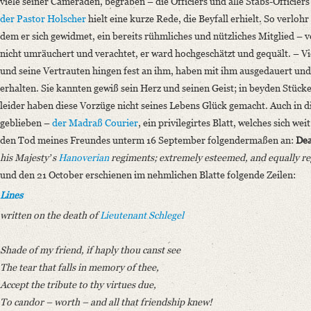
viele seiner Cameraden, begraben – die Officiers und alle Stabs-Officier
der Pastor Holscher
hielt eine kurze Rede, die Beyfall erhielt. So verlohr
dem er sich gewidmet, ein bereits rühmliches und nützliches Mitglied – 
nicht umräuchert und verachtet, er ward hochgeschätzt und gequält. – Vi
und seine Vertrauten hingen fest an ihm, haben mit ihm ausgedauert und
erhalten. Sie kannten gewiß sein Herz und seinen Geist; in beyden Stüc
leider haben diese Vorzüge nicht seines Lebens Glück gemacht. Auch in d
geblieben –
der Madraß Courier
, ein privilegirtes Blatt, welches sich we
den Tod meines Freundes unterm 16 September folgendermaßen an:
De
his Majestyʼs
Hanoverian
regiments; extremely esteemed, and equally r
und den 21 October erschienen im nehmlichen Blatte folgende Zeilen:
Lines
written on the death of
Lieutenant Schlegel
Shade of my friend, if haply thou canst see
The tear that falls in memory of thee,
Accept the tribute to thy virtues due,
To candor – worth – and all that friendship knew!