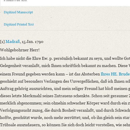
Metadata Concerning Header
Sender: August von Honstedt
Digitized Manuscript
Recipient: August Wilhelm von Schlegel
Place of Dispatch: Madras
GND
Digitized Printed Text
Place of Destination: Göttingen
GND
Date: 15.01.1790
[1]
Madraß
, 15 Jan. 1790
Notations: Empfangsort erschlossen.
Wohlgebohrner Herr!
Printed Text
Ich habe nicht die Ehre Ew. p. persönlich bekannt zu seyn, und wollte Got
Provider: Dresden, Sächsische Landesbibliothek - Staats- und Universitä
Gelegenheit veranlaßt, mich Ihnen schriftlich bekannt zu machen. Diese 
OAI Id: 343347008
einem Freund gegeben werden kann – ist das Absterben
Ihres HE. Brude
Bibliography: Briefe von und an August Wilhelm Schlegel. Gesammelt un
geschieht auf besonders Verlangen des Unvergeßlichen, daß ich Ihnen sch
Incipit: „[1] Madraß, 15 Jan. 1790
Auftrag gehörig auszurichten, und mein seliger Freund hat bloß meinen g
Wohlgebohrner Herr!
dieses letzte Merkmahl seines Zutrauens schenkte. Schon seit geraumer Z
Ich habe nicht die Ehre Ew. p. persönlich bekannt zu seyn, und wollte G
merklich abgenommen; sein ohnehin schwacher Körper ward durch ein zw
Manuscript
Verfolgungssucht zuzog, die durch Bosheit veranlaßt, und durch Schwach
Provider: Dresden, Sächsische Landesbibliothek - Staats- und Universitä
hoffte, geschützt wurde, noch mehr zerrüttet; und, ob ihn gleich sein star
OAI Id: DE-1a-33798
Trübsale auszudauern, so können Sie sich doch leicht vorstellen, wie seh