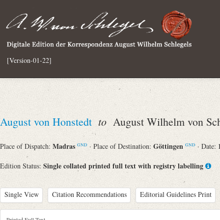
[Version-01-22]
to
August von Honstedt
August Wilhelm von Sch
Madras
Göttingen
Place of Dispatch:
· Place of Destination:
· Date:
GND
GND
Single collated printed full text with registry labelling
Edition Status:
Single View
Citation Recommendations
Editorial Guidelines Print
Printed Full Text