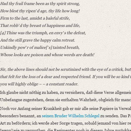
Had thy frail frame been as thy spirit strong,
How blest thy ripenʼd age, thy life how long!
Firm to the last, amidst a baleful strife,
That robbʼd thy breast of happiness and life,
[4] Thine was the triumph, en envyʼs the defeat,
And the still grave the happy calm retreat.
Unkindly powʼr of malice[ʼs] tainted breath,
Whose looks are poison and whose words are death!
Sir, the above lines should not be scrutinized with the eye of a critick, bu
that felt for the loss of a dear and respected friend. If you will be so kind
you will highly oblige – – a constant reader.
Ich glaube nicht nöthig zu haben, zu versichern, daß diese Verse allgeme
Unbefangne zugestehen, denn sie enthalten Wahrheit, obgleich für manc
Noch vor Anfang seiner Krankheit gab er mir alle seine Papiere in Verwa
besonders benannt, an
seinen Bruder Wilhelm Schlegel
zu senden. Das Pa
Art zu befördern; ich werde aber Sorge tragen, sobald jemand von hier r
[wenn] wie zu vermuthen, die Regimenter noch in diesem Jahre zurückke