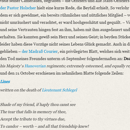
viele seiner Cameraden, begraben – die Officiers und alle Stabs-Officier
der Pastor Holscher
hielt eine kurze Rede, die Beyfall erhielt. So verlohr
dem er sich gewidmet, ein bereits rühmliches und nützliches Mitglied – 
nicht umräuchert und verachtet, er ward hochgeschätzt und gequält. – Vi
und seine Vertrauten hingen fest an ihm, haben mit ihm ausgedauert und
erhalten. Sie kannten gewiß sein Herz und seinen Geist; in beyden Stüc
leider haben diese Vorzüge nicht seines Lebens Glück gemacht. Auch in d
geblieben –
der Madraß Courier
, ein privilegirtes Blatt, welches sich we
den Tod meines Freundes unterm 16 September folgendermaßen an:
De
his Majestyʼs
Hanoverian
regiments; extremely esteemed, and equally r
und den 21 October erschienen im nehmlichen Blatte folgende Zeilen:
Lines
written on the death of
Lieutenant Schlegel
Shade of my friend, if haply thou canst see
The tear that falls in memory of thee,
Accept the tribute to thy virtues due,
To candor – worth – and all that friendship knew!