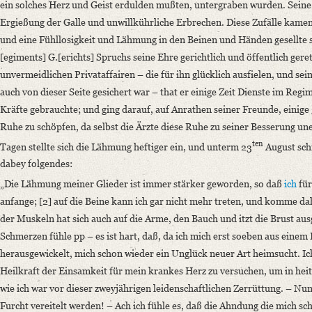
Classification Number: Mscr.Dresd.e.90,XIX,Bd.10,Nr.57
ein solches Herz und Geist erdulden mußten, untergraben wurden. Seine
Number of Pages: 4S. auf Doppelbl., hs. m. U.
Ergießung der Galle und unwillkührliche Erbrechen. Diese Zufälle kame
Format: 22,7 x 18,6 cm
und eine Fühllosigkeit und Lähmung in den Beinen und Händen gesellte 
[egiments] G.[erichts] Spruchs seine Ehre gerichtlich und öffentlich gere
Language
unvermeidlichen Privataffairen – die für ihn glücklich ausfielen, und se
German
auch von dieser Seite gesichert war – that er einige Zeit Dienste im Reg
English
Kräfte gebrauchte; und ging darauf, auf Anrathen seiner Freunde, einige
Ruhe zu schöpfen, da selbst die Ärzte diese Ruhe zu seiner Besserung une
ten
Tagen stellte sich die Lähmung heftiger ein, und unterm 23
August sch
dabey folgendes:
„Die Lähmung meiner Glieder ist immer stärker geworden, so daß
ich
für
anfange; [2] auf die Beine kann ich gar nicht mehr treten, und komme da
der Muskeln hat sich auch auf die Arme, den Bauch und itzt die Brust aus
Schmerzen fühle pp – es ist hart, daß, da ich mich erst soeben aus eine
herausgewickelt, mich schon wieder ein Unglück neuer Art heimsucht. Ich
Heilkraft der Einsamkeit für mein krankes Herz zu versuchen, um in heite
wie ich war vor dieser zweyjährigen leidenschaftlichen Zerrüttung. – N
Furcht vereitelt werden! – Ach ich fühle es, daß die Ahndung die mich sc