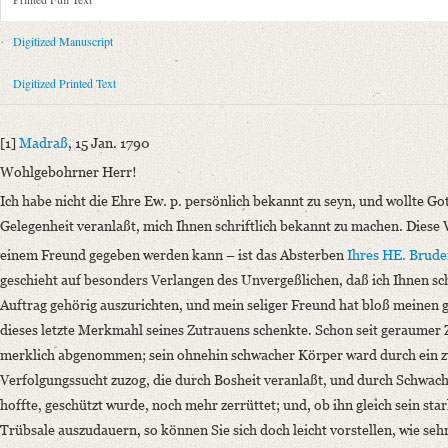
Metadata Concerning Header
Sender: August von Honstedt
Digitized Manuscript
Recipient: August Wilhelm von Schlegel
Place of Dispatch: Madras
GND
Digitized Printed Text
Place of Destination: Göttingen
GND
Date: 15.01.1790
[1]
Madraß
, 15 Jan. 1790
Notations: Empfangsort erschlossen.
Wohlgebohrner Herr!
Printed Text
Ich habe nicht die Ehre Ew. p. persönlich bekannt zu seyn, und wollte Got
Provider: Dresden, Sächsische Landesbibliothek - Staats- und Universitä
Gelegenheit veranlaßt, mich Ihnen schriftlich bekannt zu machen. Diese 
OAI Id: 343347008
einem Freund gegeben werden kann – ist das Absterben
Ihres HE. Brude
Bibliography: Briefe von und an August Wilhelm Schlegel. Gesammelt un
geschieht auf besonders Verlangen des Unvergeßlichen, daß ich Ihnen sch
Incipit: „[1] Madraß, 15 Jan. 1790
Auftrag gehörig auszurichten, und mein seliger Freund hat bloß meinen g
Wohlgebohrner Herr!
dieses letzte Merkmahl seines Zutrauens schenkte. Schon seit geraumer Z
Ich habe nicht die Ehre Ew. p. persönlich bekannt zu seyn, und wollte G
merklich abgenommen; sein ohnehin schwacher Körper ward durch ein zw
Manuscript
Verfolgungssucht zuzog, die durch Bosheit veranlaßt, und durch Schwach
Provider: Dresden, Sächsische Landesbibliothek - Staats- und Universitä
hoffte, geschützt wurde, noch mehr zerrüttet; und, ob ihn gleich sein star
OAI Id: DE-1a-33798
Trübsale auszudauern, so können Sie sich doch leicht vorstellen, wie seh