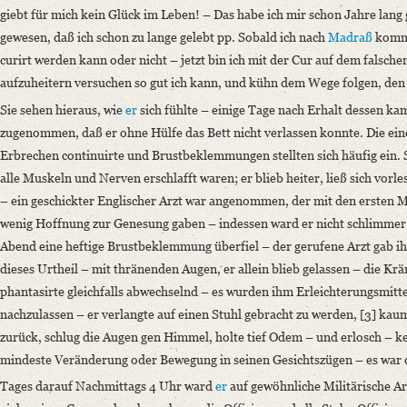
giebt für mich kein Glück im Leben!
– Das habe ich mir schon Jahre lang 
gewesen, daß ich schon zu lange gelebt pp. Sobald ich nach
Madraß
komme
curirt werden kann oder nicht – jetzt bin ich mit der Cur auf dem falschen
aufzuheitern versuchen so gut ich kann, und kühn dem Wege folgen, den 
Sie sehen hieraus, wie
er
sich fühlte – einige Tage nach Erhalt dessen ka
zugenommen, daß er ohne Hülfe das Bett nicht verlassen konnte. Die ein
Erbrechen continuirte und Brustbeklemmungen stellten sich häufig ein. S
alle Muskeln und Nerven erschlafft waren; er blieb heiter, ließ sich vorl
– ein geschickter Englischer Arzt war angenommen, der mit den ersten Mä
wenig Hoffnung zur Genesung gaben – indessen ward er nicht schlimmer a
Abend eine heftige Brustbeklemmung überfiel – der gerufene Arzt gab ih
dieses Urtheil – mit thränenden Augen, er allein blieb gelassen – die K
phantasirte gleichfalls abwechselnd – es wurden ihm Erleichterungsmitt
nachzulassen – er verlangte auf einen Stuhl gebracht zu werden, [3] kaum 
zurück, schlug die Augen gen Himmel, holte tief Odem – und erlosch – k
mindeste Veränderung oder Bewegung in seinen Gesichtszügen – es war d
Tages darauf Nachmittags 4 Uhr ward
er
auf gewöhnliche Militärische Ar