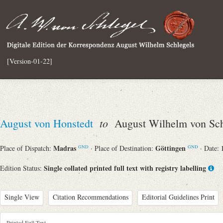
[Version-01-22]
to
August von Honstedt
August Wilhelm von Sch
Madras
Göttingen
Place of Dispatch:
· Place of Destination:
· Date:
GND
GND
Single collated printed full text with registry labelling
Edition Status:
Single View
Citation Recommendations
Editorial Guidelines Print
Printed Full Text