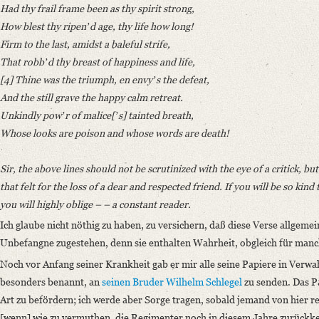
Had thy frail frame been as thy spirit strong,
How blest thy ripenʼd age, thy life how long!
Firm to the last, amidst a baleful strife,
That robbʼd thy breast of happiness and life,
[4] Thine was the triumph, en envyʼs the defeat,
And the still grave the happy calm retreat.
Unkindly powʼr of malice[ʼs] tainted breath,
Whose looks are poison and whose words are death!
Sir, the above lines should not be scrutinized with the eye of a critick, bu
that felt for the loss of a dear and respected friend. If you will be so kind
you will highly oblige – – a constant reader.
Ich glaube nicht nöthig zu haben, zu versichern, daß diese Verse allgeme
Unbefangne zugestehen, denn sie enthalten Wahrheit, obgleich für manc
Noch vor Anfang seiner Krankheit gab er mir alle seine Papiere in Verwa
besonders benannt, an
seinen Bruder Wilhelm Schlegel
zu senden. Das Pa
Art zu befördern; ich werde aber Sorge tragen, sobald jemand von hier r
[wenn] wie zu vermuthen, die Regimenter noch in diesem Jahre zurückke