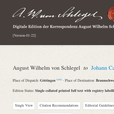
[Version-01-22]
to
August Wilhelm von Schlegel
Johann Ca
Göttingen
Braunschw
Place of Dispatch:
· Place of Destination:
GND
Single collated printed full text with registry labell
Edition Status:
Single View
Citation Recommendations
Editorial Guidelines