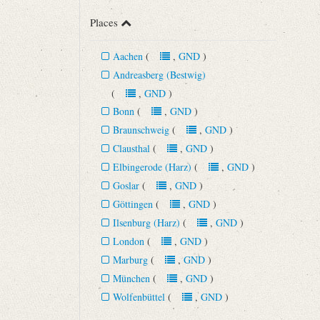
Places
Aachen
(
,
GND
)
Andreasberg (Bestwig)
(
,
GND
)
Bonn
(
,
GND
)
Braunschweig
(
,
GND
)
Clausthal
(
,
GND
)
Elbingerode (Harz)
(
,
GND
)
Goslar
(
,
GND
)
Göttingen
(
,
GND
)
Ilsenburg (Harz)
(
,
GND
)
London
(
,
GND
)
Marburg
(
,
GND
)
München
(
,
GND
)
Wolfenbüttel
(
,
GND
)