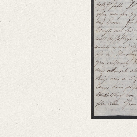
Language
German