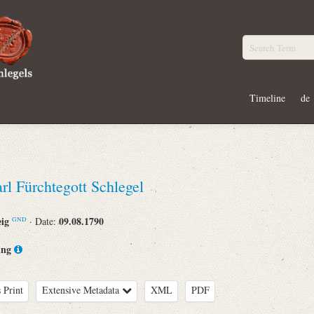
Timeline
de
rl Fürchtegott Schlegel
eig
09.08.1790
· Date:
GND
ing
 Print
Extensive Metadata
XML
PDF