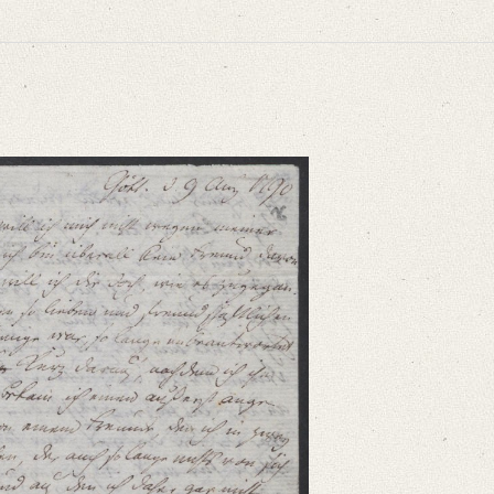
niversitätsbibliothek
ammelt und erläutert durch Josef Körner. Bd. 1. Zürich u.a. 1930, S. 10‒11.
 ich bin überall kein Freund davon – [...]“