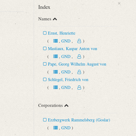
×
Index
Names
Ernst, Henriette
(
,
GND
,
)
Mastiaux, Kaspar Anton von
(
,
GND
,
)
Pape, Georg Wilhelm August von
(
,
GND
,
)
Schlegel, Friedrich von
(
,
GND
,
)
Corporations
Erzbergwerk Rammelsberg (Goslar)
(
,
GND
)