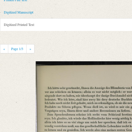
Metadata Concerning Header
Sender: August Wilhelm von Schlegel
Digitized Manuscript
Recipient: Christian Gottlob Heyne
Place of Dispatch: Amsterdam
GND
Digitized Printed Text
Place of Destination: Göttingen
GND
Date: 02.07.1791
Notations: Empfangsort erschlossen.
«
Page
1
/3
»
Printed Text
Provider: Dresden, Sächsische Landesbibliothek - Staats- und Universitä
OAI Id: 343347008
Bibliography: Briefe von und an August Wilhelm Schlegel. Gesammelt un
Incipit: „[1] Amsterdam. d. 2 Jul 1791
Wohlgebohrner Herr Hofrath!
Schreiben Sie es nicht meiner Nachläßigkeit zu, daß ich Ihre gütige Zuschr
Manuscript
Provider: Dresden, Sächsische Landesbibliothek - Staats- und Universitä
OAI Id: DE-611-37113