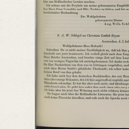
Classification Number: Mscr.Dresd.e.90,XX,Bd.3,Nr.30(2)
Number of Pages: 4 S. auf Doppelbl., hs. m. U.
Format: 23,3 x 19 cm
Language
German