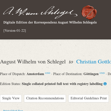
[Version-01-22]
to
August Wilhelm von Schlegel
Christian Gott
Amsterdam
Göttingen
Place of Dispatch:
· Place of Destination:
· D
GND
GND
Single collated printed full text with registry labelling
Edition Status:
Single View
Citation Recommendations
Editorial Guidelines Print
Printed Full Text