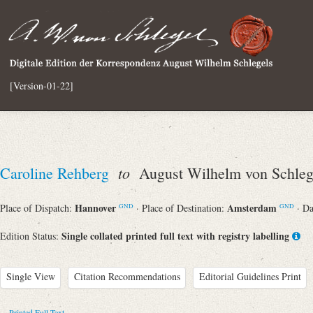
[Version-01-22]
to
Caroline Rehberg
August Wilhelm von Schleg
Hannover
Amsterdam
Place of Dispatch:
· Place of Destination:
· D
GND
GND
Single collated printed full text with registry labelling
Edition Status:
Single View
Citation Recommendations
Editorial Guidelines Print
Printed Full Text