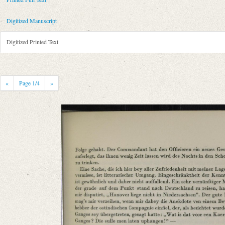
Metadata Concerning Header
Sender: Caroline Rehberg
Digitized Manuscript
Recipient: August Wilhelm von Schlegel
Place of Dispatch: Hannover
GND
Digitized Printed Text
Place of Destination: Amsterdam
GND
Date: 04.09.1791
Notations: Empfangsort erschlossen.
«
Page
1
/4
»
Printed Text
Provider: Dresden, Sächsische Landesbibliothek - Staats- und Universitä
OAI Id: 343347008
Bibliography: Briefe von und an August Wilhelm Schlegel. Gesammelt un
Incipit: „[1] [Hannover] d 4t September [17]91
Es ist mir herzlich unangenehm daß ich durch mein langes Zögern dem 
Manuscript
Provider: Dresden, Sächsische Landesbibliothek - Staats- und Universitä
OAI Id: DE-611-35028
Classification Number: Mscr.Dresd.e.90,XIX,Bd.18,Nr.14