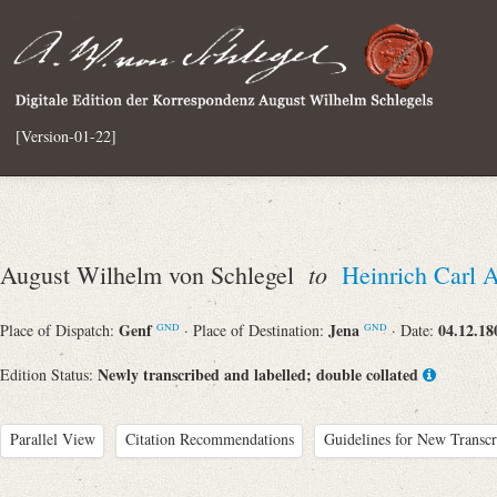
[Version-01-22]
to
August Wilhelm von Schlegel
Heinrich Carl 
Genf
Jena
04.12.18
Place of Dispatch:
· Place of Destination:
· Date:
GND
GND
Newly transcribed and labelled; double collated
Edition Status:
Parallel View
Citation Recommendations
Guidelines for New Transcr