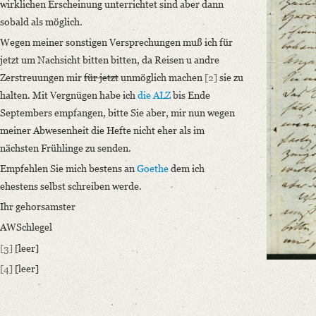
wirklichen Erscheinung unterrichtet sind aber dann
Editors
sobald als möglich.
Bamberg, Claudia
Varwig, Olivia
Wegen meiner sonstigen Versprechungen muß ich für
jetzt um Nachsicht bitten bitten, da Reisen u andre
Zerstreuungen mir
für jetzt
unmöglich machen
[2]
sie zu
halten. Mit Vergnügen habe ich
die ALZ
bis Ende
Septembers empfangen, bitte Sie aber, mir nun wegen
meiner Abwesenheit die Hefte nicht eher als im
nächsten Frühlinge zu senden.
Empfehlen Sie mich bestens an
Goethe
dem ich
ehestens selbst schreiben werde.
Ihr gehorsamster
AWSchlegel
[3]
[leer]
[4]
[leer]