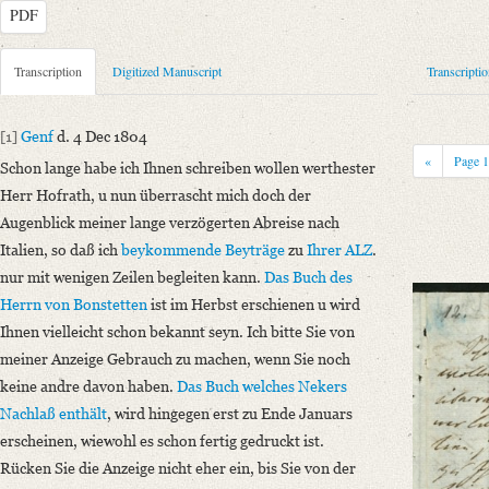
PDF
Metadata Concerning Header
Transcription
Digitized Manuscript
Transcripti
Sender: August Wilhelm von Schlegel
Recipient: Heinrich Carl Abraham Eichstaedt
[1]
Genf
d. 4 Dec 1804
Place of Dispatch: Genf
GND
«
Page
Schon lange habe ich Ihnen schreiben wollen werthester
Place of Destination: Jena
GND
Herr Hofrath, u nun überrascht mich doch der
Date: 04.12.1804
Augenblick meiner lange verzögerten Abreise nach
Notations: Empfangsort erschlossen.
Italien, so daß ich
beykommende Beyträge
zu
Ihrer ALZ
.
nur mit wenigen Zeilen begleiten kann.
Das Buch
des
Manuscript
Herrn von Bonstetten
ist im Herbst erschienen u wird
Provider: Marbach am Neckar, Deutsches Literaturarchiv
Ihnen vielleicht schon bekannt seyn. Ich bitte Sie von
Number of Pages: 4 S., hs. m. U.
meiner Anzeige Gebrauch zu machen, wenn Sie noch
Incipit: „[1] Genf d. 4 Dec 1804
keine andre davon haben.
Das Buch welches
Nekers
Schon lange habe ich Ihnen schreiben wollen werthester Herr Hofrath, u
Nachlaß enthält
, wird hingegen erst zu Ende Januars
Language
erscheinen, wiewohl es schon fertig gedruckt ist.
German
Rücken Sie die Anzeige nicht eher ein, bis Sie von der