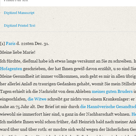
Metadata Concerning Header
Sender: August Wilhelm von Schlegel
Digitized Manuscript
Recipient: Maria Löbel
Place of Dispatch: Paris
GND
Digitized Printed Text
Place of Destination: Bonn
GND
Date: 22.12.1831 bis 23.12.1831
[1]
Paris
d. 22sten Dec. 31.
Printed Text
Meine liebe Marie!
Bibliography: „Meine liebe Marie“ ‒ „Werthester Herr Professor“. Der
Ich fürchte, dießmal habe ich etwas lange versäumt an Sie zu schreiben. 
Hg. v. Ralf Georg Czapla und Franca Victoria Schankweiler. Bonn 2012
Hofagenten
geschrieben, der hat Ihnen gewiß davon erzählt, u so sind Si
Incipit: „[1] Paris d. 22sten Dec. 31.
Meine Gesundheit ist immer vollkommen, auch geht es mir in allen übrige
Meine liebe Marie!
her allerlei Anlaß zu traurigen Gedanken gehabt, womit Sie mein Stills
Ich fürchte, dießmal habe ich etwas lange versäumt an Sie zu schreiben. 
Tagen erhielt ich die Nachricht von dem Ableben
meines guten Bruders
i
eingeschlafen,
die Witwe
schreibt gar nichts von einem Krankenlager: er 
Manuscript
nahe an 75 Jahr alt. Der Brief ist mir durch
die Hannöverische Gesandtsc
Provider: Strasbourg, Bibliothèque Nationale et Universitaire de Strasb
wiewohl sie immerfort hier sind, u ganz in der Nachbarschaft wohnen.
He
Classification Number: MS.2.882,89
Ich meldete Ihnen wohl schon früher, daß Heinrich bald nach meiner Ank
Number of Pages: 1 Dbl., 4 S., hs. m. U.
ward über und über roth: er mochte sich wohl wegen der lächerlichen Ge
Language