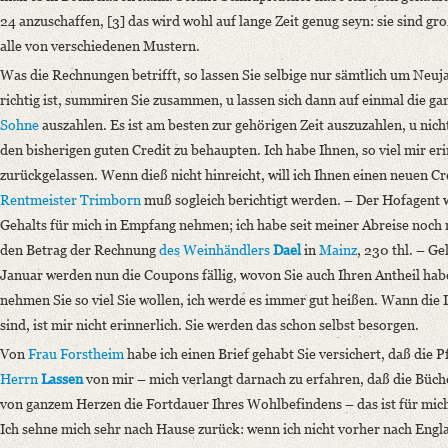
24 anzuschaffen, [3] das wird wohl auf lange Zeit genug seyn: sie sind g
alle von verschiedenen Mustern.
Was die Rechnungen betrifft, so lassen Sie selbige nur sämtlich um Neuja
richtig ist, summiren Sie zusammen, u lassen sich dann auf einmal die
Sohne
auszahlen. Es ist am besten zur gehörigen Zeit auszuzahlen, u nic
den bisherigen guten Credit zu behaupten. Ich habe Ihnen, so viel mir erin
zurückgelassen. Wenn dieß nicht hinreicht, will ich Ihnen einen neuen C
Rentmeister Trimborn
muß sogleich berichtigt werden. – Der Hofagent 
Gehalts für mich in Empfang nehmen; ich habe seit meiner Abreise noch 
den Betrag der Rechnung
des Weinhändlers
Dael
in
Mainz
, 230 thl. – G
Januar werden nun die Coupons fällig, wovon Sie auch Ihren Antheil ha
nehmen Sie so viel Sie wollen, ich werde es immer gut heißen. Wann die I
sind, ist mir nicht erinnerlich. Sie werden das schon selbst besorgen.
Von
Frau Forstheim
habe ich einen Brief gehabt Sie versichert, daß die 
Herrn
Lassen
von mir – mich verlangt darnach zu erfahren, daß die Büche
von ganzem Herzen die Fortdauer Ihres Wohlbefindens – das ist für mich
Ich sehne mich sehr nach Hause zurück: wenn ich nicht vorher nach Eng