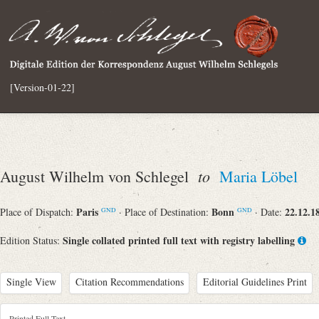
[Version-01-22]
to
August Wilhelm von Schlegel
Maria Löbel
Paris
Bonn
22.12.1
Place of Dispatch:
· Place of Destination:
· Date:
GND
GND
Single collated printed full text with registry labelling
Edition Status:
Single View
Citation Recommendations
Editorial Guidelines Print
Printed Full Text