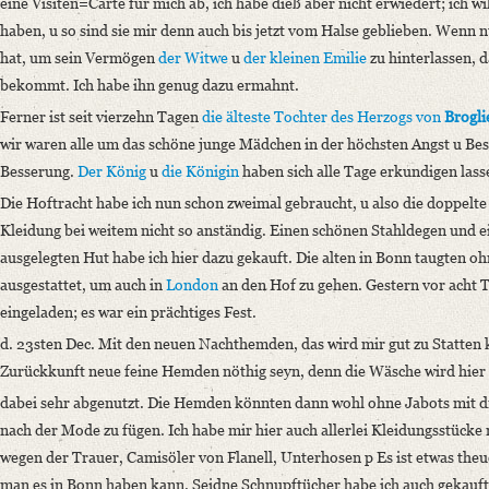
eine Visiten=Carte für mich ab, ich habe dieß aber nicht erwiedert; ich wi
German
haben, u so sind sie mir denn auch bis jetzt vom Halse geblieben. Wenn
hat, um sein Vermögen
der Witwe
u
der kleinen Emilie
zu hinterlassen, 
bekommt. Ich habe ihn genug dazu ermahnt.
Ferner ist seit vierzehn Tagen
die älteste Tochter
des Herzogs von
Brogli
wir waren alle um das schöne junge Mädchen in der höchsten Angst u Bestü
Besserung.
Der König
u
die Königin
haben sich alle Tage erkundigen lass
Die Hoftracht habe ich nun schon zweimal gebraucht, u also die doppelte
Kleidung bei weitem nicht so anständig. Einen schönen Stahldegen und 
ausgelegten Hut habe ich hier dazu gekauft. Die alten in Bonn taugten oh
ausgestattet, um auch in
London
an den Hof zu gehen. Gestern vor acht 
eingeladen; es war ein prächtiges Fest.
d. 23sten Dec. Mit den neuen Nachthemden, das wird mir gut zu Statte
Zurückkunft neue feine Hemden nöthig seyn, denn die Wäsche wird hier 
dabei sehr abgenutzt. Die Hemden könnten dann wohl ohne Jabots mit 
nach der Mode zu fügen. Ich habe mir hier auch allerlei Kleidungsstücke
wegen der Trauer, Camisöler von Flanell, Unterhosen p Es ist etwas theuer
man es in Bonn haben kann. Seidne Schnupftücher habe ich auch gekauft,