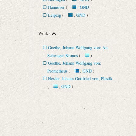
Hannover
(
,
GND
)
Leipzig
(
,
GND
)
Works
Goethe, Johann Wolfgang von: An
Schwager Kronos
(
)
Goethe, Johann Wolfgang von:
Prometheus
(
,
GND
)
Herder, Johann Gottfried von: Plastik
(
,
GND
)