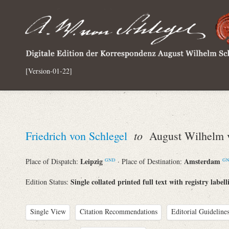
[Version-01-22]
to
Friedrich von Schlegel
August Wilhelm v
Leipzig
Amsterdam
Place of Dispatch:
· Place of Destination:
GND
G
Single collated printed full text with registry labell
Edition Status:
Single View
Citation Recommendations
Editorial Guidelines