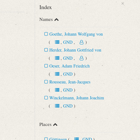
×
Index
Names
Goethe, Johann Wolfgang von
(
,
GND
,
)
Herder, Johann Gottfried von
(
,
GND
,
)
Oeser, Adam Friedrich
Begründung der romantischen Schule (15. September 1788 ‒ 15. Juli
(
,
GND
)
Rousseau, Jean-Jacques
(
,
GND
)
Winckelmann, Johann Joachim
(
,
GND
)
Places
Göttingen
(
,
GND
)