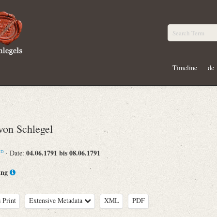
Timeline
de
on Schlegel
04.06.1791 bis 08.06.1791
· Date:
ND
ing
 Print
Extensive Metadata
XML
PDF