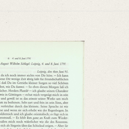
ritte Abteilung: Briefe von und an Friedrich und Dorothea Schlegel. Bis zur 
 Paderborn u.a. 1987, S. 12.
Ich kann mir denken, [...]“