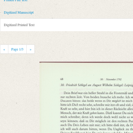
Metadata Concerning Header
Sender: Friedrich von Schlegel
Digitized Manuscript
Recipient: August Wilhelm von Schlegel
Place of Dispatch: Leipzig
GND
Digitized Printed Text
Place of Destination: Unknown
Date: [November 1792]
Notations: Datum erschlossen.
«
Page
1
/3
»
Printed Text
Bibliography: Kritische Friedrich-Schlegel-Ausgabe. Bd. 23. Dritte Ab
romantischen Schule (15. September 1788 ‒ 15. Juli 1797). Mit Einleit
Incipit: „[1] Dein Brief war ein heller Strahl in die Finsterniß und auc
Manuscript
Provider: Dresden, Sächsische Landesbibliothek - Staats- und Universitä
OAI Id: DE-1a-34186
Classification Number: Mscr.Dresd.e.90,XIX,Bd.24.a,Nr.16
Number of Pages: 5S. auf Doppelbl., hs. m. U.
Format: 18,7 x 11,7 cm