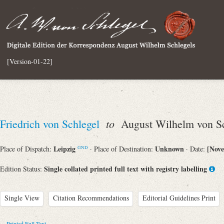
[Version-01-22]
to
Friedrich von Schlegel
August Wilhelm von Sc
Leipzig
Unknown
[Nov
Place of Dispatch:
· Place of Destination:
· Date:
GND
Single collated printed full text with registry labelling
Edition Status:
Single View
Citation Recommendations
Editorial Guidelines Print
Printed Full Text