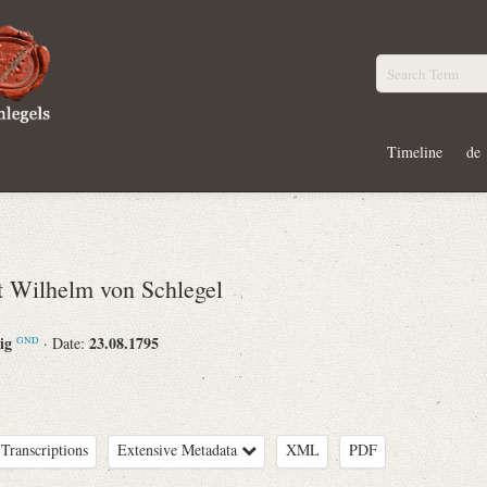
Timeline
de
Wilhelm von Schlegel
eig
23.08.1795
· Date:
GND
Transcriptions
Extensive Metadata
XML
PDF