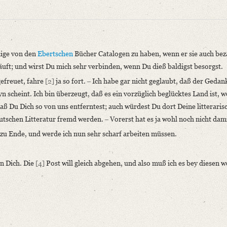
ige von den
Ebertschen
Bücher Catalogen zu haben, wenn er sie auch beza
käuft; und wirst Du mich sehr verbinden, wenn Du dieß baldigst besorgst.
efreuet, fahre
[2]
ja so fort. ‒ Ich habe gar nicht geglaubt, daß der Geda
st, wurde er neu transkribiert. – Empfangsort erschlossen.
yn scheint. Ich bin überzeugt, daß es ein vorzüglich beglücktes Land ist,
aß Du Dich so von uns entferntest; auch würdest Du dort Deine litteraris
niversitätsbibliothek
tschen Litteratur fremd werden. ‒ Vorerst hat es ja wohl noch nicht dam
n zu Ende, und werde ich nun sehr scharf arbeiten müssen.
ilungen aus Briefen. Leipzig 1882, S. 30.
n Dich. Die
[4]
Post will gleich abgehen, und also muß ich es bey diesen 
inige von den Ebertschen Bücher Catalogen zu haben, [...]“
niversitätsbibliothek