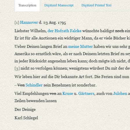
Metadata Concerning Header
Transcription
Digitized Manuscript
Digitized Printed Text
Sender: Johann Carl Fürchtegott Schlegel
Recipient: August Wilhelm von Schlegel
[1]
Hannover
d. 23 Aug. 1795
Place of Dispatch: Hannover
GND
Liebster Wilhelm,
der Hofrath Falcke
wünschte baldigst
noch
ein
Place of Destination: Braunschweig
GND
Er ist für alle Auctionen ein wichtiger Mann, da er viele Bücher 
Date: 23.08.1795
Ueber Deinen langen Brief an
meine Mutter
haben wir uns sehr g
Notations: Da der Brief im Druck nur teilweise wiedergegeben i
Amerika so ernstlich wäre, als er nach Deinem letzten Brief zu se
Printed Text
in jeder Rücksicht angenehm leben kann; doch mögte ich nicht, d
Provider: Dresden, Sächsische Landesbibliothek - Staats- und U
[3]
nicht so verfolgen können; wenigstens würdest Du mit der deu
OAI Id: 362657327
Wir leben hier auf die Dir bekannte Art fort. Die Ferien sind nu
Bibliography: Waitz, Georg: Caroline und ihre Freunde. Mitthe
‒
Von
Schindler
sein Benehmen ist sonderbar.
Incipit: „[1] Hannover d. 23 Aug. 1795
Viel Empfehlungen
von
an
Kruse
u.
Gärtners
, auch von
Julchen
a
Liebster Wilhelm, der Hofrath Falcke wünschte baldigst noch e
Zeilen bewenden lassen
Manuscript
Der Deinige
Provider: Dresden, Sächsische Landesbibliothek - Staats- und U
Karl Schlegel
OAI Id: DE-1a-34097
Classification Number: Mscr.Dresd.e.90,XIX,Bd.23,Nr.75