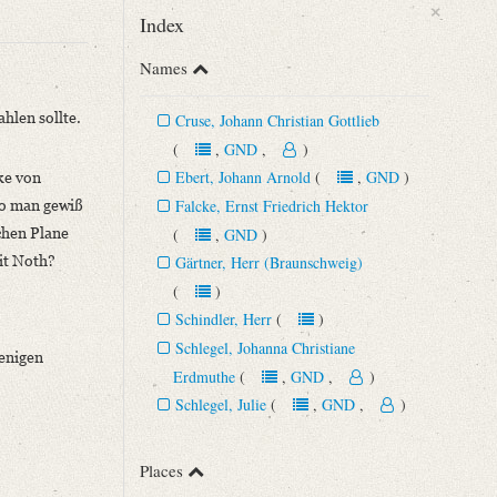
×
Index
Names
hlen sollte.
Cruse, Johann Christian Gottlieb
(
,
GND
,
)
Ebert, Johann Arnold
(
,
GND
)
nke von
 wo man gewiß
Falcke, Ernst Friedrich Hektor
chen Plane
(
,
GND
)
it Noth?
Gärtner, Herr (Braunschweig)
(
)
Schindler, Herr
(
)
Schlegel, Johanna Christiane
wenigen
Erdmuthe
(
,
GND
,
)
Schlegel, Julie
(
,
GND
,
)
Places