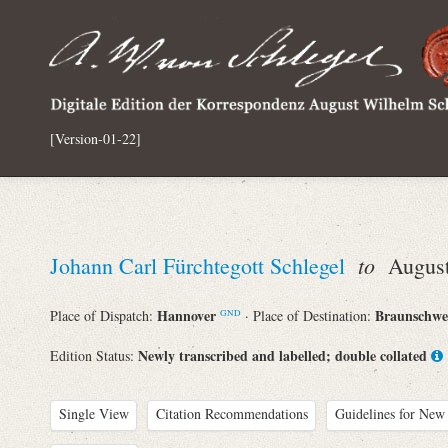
[Version-01-22]
to
Johann Carl Fürchtegott Schlegel
August 
Hannover
Braunschw
Place of Dispatch:
· Place of Destination:
GND
Newly transcribed and labelled; double collated
Edition Status:
Single View
Citation Recommendations
Guidelines for New 