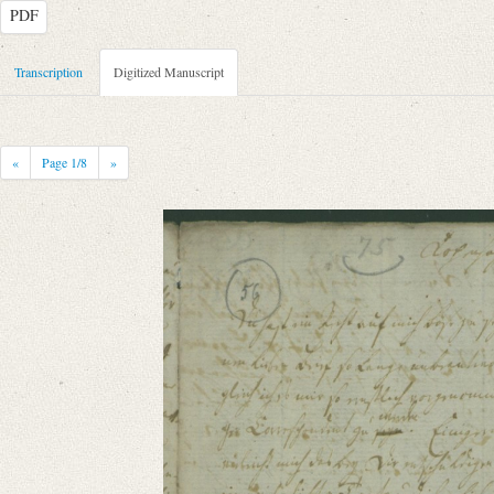
PDF
Metadata Concerning Header
Transcription
Digitized Manuscript
Sender: Johan F. W. Schlegel
Recipient: August Wilhelm von Schlegel
Place of Dispatch: Kopenhagen
GND
«
Page
1
/8
»
Place of Destination: Göttingen
GND
Date: 15.10.1790
Notations: Empfangsort erschlossen.
Manuscript
Provider: Dresden, Sächsische Landesbibliothek - Staats- und Universitä
OAI Id: DE-1a-34097
Classification Number: Mscr.Dresd.e.90,XIX,Bd.23,Nr.56
Number of Pages: 6S. auf Doppelbl., hs. m. U.
Format: 19,2 x 11,6 cm
Incipit: „[1] Kopenhagen den 15 Okt. 1790
Du hast ein Recht auf mich böse zu seyn, daß ich Deinen lieben Brief so 