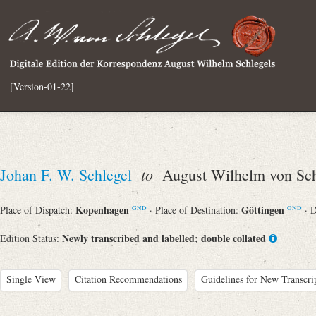
[Version-01-22]
to
Johan F. W. Schlegel
August Wilhelm von Sch
Kopenhagen
Göttingen
Place of Dispatch:
· Place of Destination:
· 
GND
GND
Newly transcribed and labelled; double collated
Edition Status:
Single View
Citation Recommendations
Guidelines for New Transcri