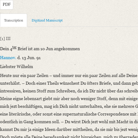
PDF
Metadata Concerning Header
Transcription
Digitized Manuscript
Sender: Johann Carl Fürchtegott Schlegel
Recipient: August Wilhelm von Schlegel
[1]
III
Place of Dispatch: Hannover
GND
ter
Dein 4
Brief ist am 10 Jun angekommen
Place of Destination: Amsterdam
GND
Hannov.
d. 13 Jun. 91
Date: 13.06.1791
Liebster Wilhelm
Notations: Empfangsort erschlossen.
Heute nur ein paar Zeilen – und immer nur ein paar Zeilen auf alle Dei
Manuscript
unterhälst. – Doch eines Theils wünschest Du öfters Briefe, und dann geb
Provider: Dresden, Sächsische Landesbibliothek - Staats- und Universitä
intressiren, keinen Stoff zum Schreiben, da ich Dir nicht über das schreib
OAI Id: DE-1a-34097
Meine eigne lebensart giebt mir aber noch weniger Stoff, denn mit einig
Classification Number: Mscr.Dresd.e.90,XIX,Bd.23,Nr.58
mich jezt beschäftigen, mag ich Dich nicht unterhalten, ehe sie mehrere 
Number of Pages: 4S. auf Doppelbl., hs. m. U.
eine literärische, oder sonst eine supernaturalische Correspondence mit
Format: 19 x 11,7 cm
odentlich in Gang kommen soll. – Du wirst Dich jezt wohl mit Macht in d
Incipit: „[1] III
kannst Du mir ja einige Ideen darüber mittheilen, da sie mir bis jezt weni
Dein 4ter Brief ist am 10 Jun angekommen
Doch mögte alle Deine beredsamkeit nicht hinreichen, mich zu überrede