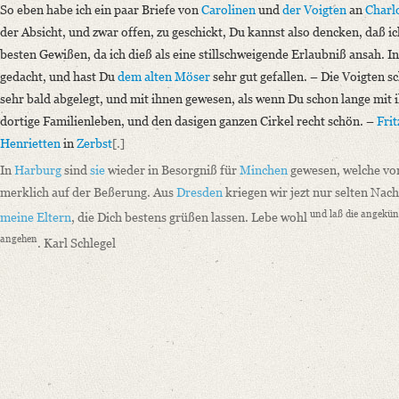
So eben habe ich ein paar Briefe von
Carolinen
und
der Voigten
an
Charl
der Absicht, und zwar offen, zu geschickt, Du kannst also dencken, daß ic
besten Gewißen, da ich dieß als eine stillschweigende Erlaubniß ansah. I
gedacht, und hast Du
dem alten Möser
sehr gut gefallen. – Die Voigten 
sehr bald abgelegt, und mit ihnen gewesen, als wenn Du schon lange mit i
dortige Familienleben, und den dasigen ganzen Cirkel recht schön. –
Fri
Henrietten
in
Zerbst
[.]
In
Harburg
sind
sie
wieder in Besorgniß für
Minchen
gewesen, welche von
merklich auf der Beßerung. Aus
Dresden
kriegen wir jezt nur selten Nac
und laß die angekünd
meine Eltern
, die Dich bestens grüßen lassen. Lebe wohl
angehen
. Karl Schlegel