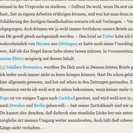
Hannov. d. 13 Jun. 91
einmal in der Ursprache zu studiren. – Solltest Du wohl, wenn Du erst mi
Liebster Wilhelm
hast, Zeit zu eignen Arbeiten erübrigen können, und was hat man denn z
Heute nur ein paar Zeilen – und [...]“
Schilderung der dortigen Gesellschaften erwarte ich mit Verlangen. – Viel
Language
abgegangen, doch können wir ja wohl immer fortfahren unsere Briefe u
German
sie Dir gewiß gleich nachgesandt werden. – Den brief an
Tatter
habe ich b
wahrscheinlich von
Heynen
aus
Göttingen
; er hatte noch einen Umschla
Editors
war, daß ich das Siegel daran habe sitzen lassen müssen. In Voraussetzu
Bamberg, Claudia
meine Eltern
neugierig auf dessen Inhalt.
Varwig, Olivia
[3]
Schillers
Recension
, worüber Du Dich noch in Deinem letzten Briefe
ich leider noch immer nicht zu lesen kriegen können. Hast Du schon gehört
hier allgemein gewesen, und hat auf schon in den Zeitungen gestanden. 
Recension werde ich wohl erst zu sehen bekommen, wenn keiner mehr von
Pape
ist vor einigen Tagen nach
Carlsbad
gereiset, und wird wohl erst i
nach
Dresden
und
Berlin
gehen will. – Seit seiner Zurückkunft sind wir 
Du kannst also dencken, daß dadurch eine ziemliche Lücke bey mir entsta
mögliche Art meinen Umgang weiter auszubreiten, doch hält dieß schwer f
Länge nicht vorhalten. –