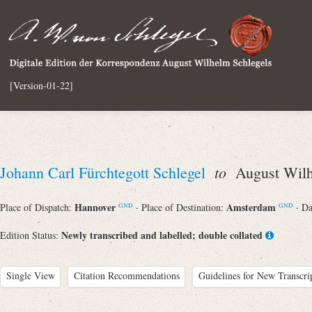
[Version-01-22]
to
Johann Carl Fürchtegott Schlegel
August Wilh
Hannover
Amsterdam
Place of Dispatch:
· Place of Destination:
· D
GND
GND
Newly transcribed and labelled; double collated
Edition Status:
Single View
Citation Recommendations
Guidelines for New Transcri