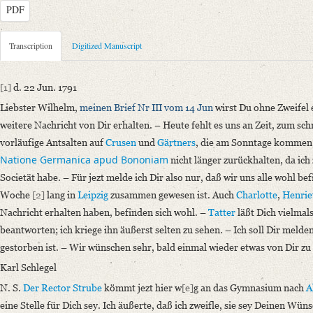
PDF
Metadata Concerning Header
Transcription
Digitized Manuscript
Sender: Johann Carl Fürchtegott Schlegel
Recipient: August Wilhelm von Schlegel
[1]
d. 22 Jun. 1791
Place of Dispatch: Hannover
GND
Liebster Wilhelm,
meinen Brief Nr III vom 14 Jun
wirst Du ohne Zweifel 
Place of Destination: Amsterdam
GND
weitere Nachricht von Dir erhalten. – Heute fehlt es uns an Zeit, zum sc
Date: 22.06.1791
vorläufige Antsalten auf
Crusen
und
Gärtners
, die am Sonntage kommen,
Notations: Absende- und Empfangsort erschlossen.
Natione Germanica apud
Bononiam
nicht länger zurückhalten, da ich
Societät habe. – Für jezt melde ich Dir also nur, daß wir uns alle wohl be
Manuscript
Woche
[2]
lang in
Leipzig
zusammen gewesen ist. Auch
Charlotte
,
Henrie
Provider: Dresden, Sächsische Landesbibliothek - Staats- und Universitä
Nachricht erhalten haben, befinden sich wohl. –
Tatter
läßt Dich vielmal
OAI Id: DE-1a-34097
beantworten; ich kriege ihn äußerst selten zu sehen. – Ich soll Dir melde
Classification Number: Mscr.Dresd.e.90,XIX,Bd.23,Nr.59
gestorben ist. – Wir wünschen sehr, bald einmal wieder etwas von Dir zu
Number of Pages: 2S., hs. m. U.
Format: 19,2 x 11,7 cm
Karl Schlegel
Incipit: „[1] d. 22 Jun. 1791
N. S.
Der Rector Strube
kömmt jezt hier w
[e]
g an das Gymnasium nach
A
Liebster Wilhelm, meinen Brief Nr III vom 14 Jun wirst Du ohne Zweife
eine Stelle für Dich sey. Ich äußerte, daß ich zweifle, sie sey Deinen 