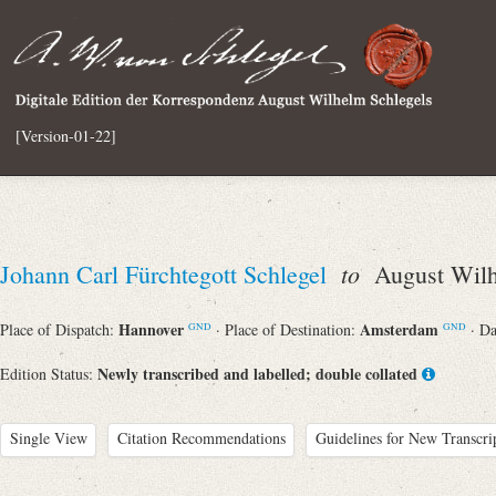
[Version-01-22]
to
Johann Carl Fürchtegott Schlegel
August Wilh
Hannover
Amsterdam
Place of Dispatch:
· Place of Destination:
· D
GND
GND
Newly transcribed and labelled; double collated
Edition Status:
Single View
Citation Recommendations
Guidelines for New Transcri