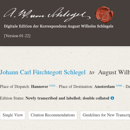
[Version-01-22]
to
Johann Carl Fürchtegott Schlegel
August Wilh
Hannover
Amsterdam
Place of Dispatch:
· Place of Destination:
· D
GND
GND
Newly transcribed and labelled; double collated
Edition Status:
Single View
Citation Recommendations
Guidelines for New Transcri