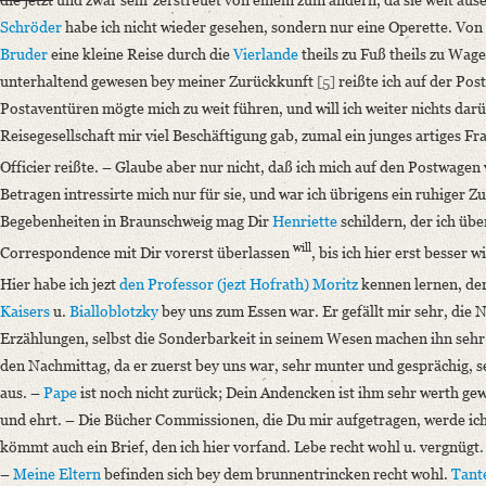
Schröder
habe ich nicht wieder gesehen, sondern nur eine Operette. Vo
Bruder
eine kleine Reise durch die
Vierlande
theils zu Fuß theils zu Wag
unterhaltend gewesen bey meiner Zurückkunft
[5]
reißte ich auf der Pos
Postaventüren mögte mich zu weit führen, und will ich weiter nichts darü
Reisegesellschaft mir viel Beschäftigung gab, zumal ein junges artiges 
Officier reißte. – Glaube aber nur nicht, daß ich mich auf den Postwagen 
Betragen intressirte mich nur für sie, und war ich übrigens ein ruhiger Z
Begebenheiten in Braunschweig mag Dir
Henriette
schildern, der ich üb
will
Correspondence mit Dir vorerst überlassen
, bis ich hier erst besser 
Hier habe ich jezt
den Professor (jezt Hofrath) Moritz
kennen lernen, de
Kaisers
u.
Bialloblotzky
bey uns zum Essen war. Er gefällt mir sehr, die N
Erzählungen, selbst die Sonderbarkeit in seinem Wesen machen ihn sehr 
den Nachmittag, da er zuerst bey uns war, sehr munter und gesprächig, 
aus. –
Pape
ist noch nicht zurück; Dein Andencken ist ihm sehr werth gewe
und ehrt. –
Die Bücher Commissionen, die Du mir aufgetragen, werde ich 
kömmt auch ein Brief, den ich hier vorfand. Lebe recht wohl u. vergnügt.
–
Meine Eltern
befinden sich bey dem brunnentrincken recht wohl.
Tant