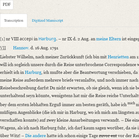
PDF
Metadata Concerning Header
Transcription
Digitized Manuscript
Sender: Johann Carl Fürchtegott Schlegel
Recipient: August Wilhelm von Schlegel
accepi
Harburg
[1]
nr VIII
in
. – nr IX d. 2 Aug. an
meine Eltern
ist eing
Place of Dispatch: Hannover
GND
VII
Hannov
.
d. 16 Aug. 1791
Place of Destination: Amsterdam
GND
Liebster Wilhelm, nach meiner Zurückkunft (ich bin mit
Henrietten
am 1
Date: 16.08.1791
will ich sogleich unsere durch die Reise unterbrochene Correspondence 
Notations: Empfangsort erschlossen.
erhielt ich in
Harburg
, ich mußte aber die Beantwortung verschieben, da
Manuscript
meine Reise außerdem mehrere briefe veranlaßte, und noch immer nach si
Provider: Dresden, Sächsische Landesbibliothek - Staats- und Universitä
Reisebeschreibung darfst Du nicht erwarten, ob sie gleich, wenn ich sie 
OAI Id: DE-1a-34097
unterhaltend seyn könnte, wenigstens hat mir die Reise reiche Unterha
Classification Number: Mscr.Dresd.e.90,XIX,Bd.23,Nr.63
mich
bey dem ersten lebhaften Erguß immer am besten geräth, habe ich
ni
Number of Pages: 6S. auf Doppelbl., hs. m. U.
müßigen Augenblicke (die ich mir in Harburg, wo ich mich am längsten 
Format: 19,1 x 11,7 cm
verschaffen konnte) auf zwey kleine Ausarbeitungen verwandt. – Die ein
Incipit: „[1] nr VIII accepi in Harburg. – nr IX d. 2 Aug. an meine Elt
Wagens, als ich nach Harburg fuhr, ich darf kaum sagen worüber, da sie 
VII Hannov. d. 16 [...]“
über Witz! –
Die andere
hatte ich schon einige Tage
zuvor ent
vor der Rei