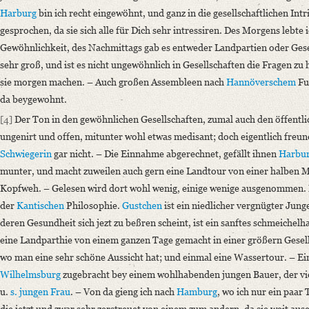
Harburg
bin ich recht eingewöhnt, und ganz in die gesellschaftlichen Intr
gesprochen, da sie sich alle für Dich sehr intressiren. Des Morgens lebte
Gewöhnlichkeit, des Nachmittags gab es entweder Landpartien oder Gesel
sehr groß, und ist es nicht ungewöhnlich in Gesellschaften die Fragen zu
sie morgen machen. – Auch großen Assembleen nach
Hannöverschem
Fu
da beygewohnt.
[4]
Der Ton in den gewöhnlichen Gesellschaften, zumal auch den öffentl
ungenirt und offen, mitunter wohl etwas medisant; doch eigentlich fre
Schwiegerin
gar nicht. – Die Einnahme abgerechnet, gefällt ihnen
Harbu
munter, und macht zuweilen auch gern eine Landtour von einer halben Meil
Kopfweh. – Gelesen wird dort wohl wenig, einige wenige ausgenommen. M
der
Kantischen
Philosophie.
Gustchen
ist ein niedlicher vergnügter Junge,
deren Gesundheit sich jezt zu beßren scheint, ist ein sanftes schmeichel
eine Landparthie von einem ganzen Tage gemacht in einer größern Gesell
wo man eine sehr schöne Aussicht hat; und einmal eine Wassertour. – E
Wilhelmsburg
zugebracht bey einem wohlhabenden jungen Bauer, der vi
u.
s. jungen Frau
. – Von da gieng ich nach
Hamburg
, wo ich nur ein paar 
die jetzt
und zwar sehr zerstreuet von einem zum andern, da sie weit aus