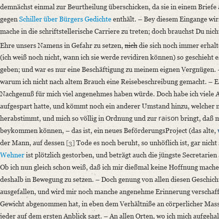
demnächst einmal zur Beurtheilung überschicken, da sie in einem Briefe
Language
gegen
Schiller
über
Bürgers
Gedichte
enthält. – Bey diesem Eingange wirs
German
mache in die schriftstellerische Carriere zu treten; doch brauchst Du nich
Editors
Ehre unsers Namens in Gefahr zu setzen,
nich
die sich noch immer erhal
Bamberg, Claudia
(ich weiß noch nicht, wann ich sie werde revidiren können) so geschieht 
Varwig, Olivia
geben; und war es nur eine Beschäftigung zu meinem eignen Vergnügen. – 
warum ich nicht nach altem Brauch eine Reisebeschreibung gemacht. – 
Nachgenuß für mich viel angenehmes haben würde. Doch habe ich viele A
aufgespart hatte, und kömmt noch ein anderer Umstand hinzu, welcher 
raison
herabstimmt, und mich so völlig in Ordnung und zur
bringt, daß 
beykommen können, – das ist, ein neues BeförderungsProject (das alte,
der Mann, auf dessen
[3]
Tode es noch beruht, so unhöflich ist, gar nicht
Wehner
ist plötzlich gestorben, und beträgt auch die jüngste Secretarie
Ob ich nun gleich schon weiß, daß ich mir dießmal keine Hoffnung machen
deshalb in Bewegung zu setzen. – Doch genung von allen diesen Geschicht
ausgefallen, und wird mir noch manche angenehme Erinnerung verschaffe
Gewicht abgenommen hat, in eben dem Verhältniße an cörperlicher Ma
jeder auf dem ersten Anblick sagt. – An allen Orten, wo ich mich aufgehal