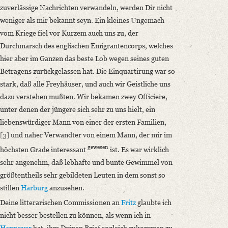
zuverlässige Nachrichten verwandeln, werden Dir nicht
weniger als mir bekannt seyn. Ein kleines Ungemach
vom Kriege fiel vor Kurzem auch uns zu, der
Durchmarsch des englischen Emigrantencorps, welches
hier aber im Ganzen das beste Lob wegen seines guten
Betragens zurückgelassen hat. Die Einquartirung war so
stark, daß alle Freyhäuser, und auch wir Geistliche uns
dazu verstehen mußten. Wir bekamen zwey Officiere,
unter denen der jüngere sich sehr zu uns hielt, ein
liebenswürdiger Mann von einer der ersten Familien,
[3]
und naher Verwandter von einem Mann, der mir im
gewesen
höchsten Grade interessant
ist. Es war wirklich
sehr angenehm, daß lebhafte und bunte Gewimmel von
größtentheils sehr gebildeten Leuten in dem sonst so
stillen
Harburg
anzusehen.
Deine litterarischen Commissionen an
Fritz
glaubte ich
nicht besser bestellen zu können, als wenn ich in
Hannover
bat, ihm Deinen Brief sogleich zukommen zu