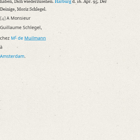
haben, Dich wiederzusehen.
Harburg
d. 16. Apr. 95. Der
Deinige, Moriz Schlegel.
A Monsieur
[4]
Guillaume Schlegel
,
r
chez
M
de
Muilmann
à
Amsterdam
.