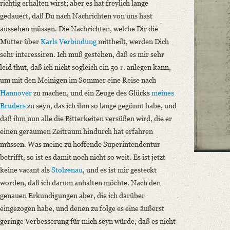
richtig erhalten wirst; aber es hat freylich lange
German
gedauert, daß Du nach Nachrichten von uns hast
aussehen müssen. Die Nachrichten, welche Dir die
Editors
Mutter über
Karls
Verbindung
mittheilt, werden Dich
Bamberg, Claudia
sehr interessiren. Ich muß gestehen, daß es mir sehr
Varwig, Olivia
leid thut, daß ich nicht sogleich ein 50
r
. anlegen kann,
um mit den Meinigen im Sommer eine Reise nach
Hannover
zu machen, und ein Zeuge des Glücks
meines
Bruders
zu seyn, das ich ihm so lange gegönnt habe, und
daß ihm nun alle die Bitterkeiten versüßen wird, die er
einen geraumen Zeitraum hindurch hat erfahren
müssen. Was meine zu hoffende Superintendentur
betrifft, so ist es damit noch nicht so weit. Es ist jetzt
keine vacant als
Stolzenau
, und es ist mir gesteckt
worden, daß ich darum anhalten möchte. Nach den
genauen Erkundigungen aber, die ich darüber
eingezogen habe, und denen zu folge es eine äußerst
geringe Verbesserung für mich seyn würde, daß es nicht