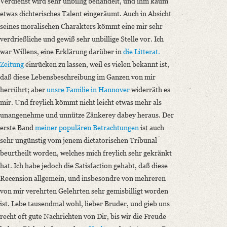
Verdienst wird sehr unbillig behandelt, und ihm kaum
etwas dichterisches Talent eingeräumt. Auch in Absicht
seines moralischen Charakters kömmt eine mir sehr
verdrießliche und gewiß sehr unbillige Stelle vor. Ich
war Willens, eine Erklärung darüber in
die Litterat.
Zeitung
einrücken zu lassen, weil es vielen bekannt ist,
daß diese Lebensbeschreibung im Ganzen von mir
herrührt; aber
unsre Familie in Hannover
widerräth es
mir. Und freylich kömmt nicht leicht etwas mehr als
unangenehme und unnütze Zänkerey dabey heraus. Der
erste Band
meiner populären Betrachtungen
ist auch
sehr ungünstig vom jenem dictatorischen Tribunal
beurtheilt worden, welches mich freylich sehr gekränkt
hat. Ich habe jedoch die Satisfaction gehabt, daß diese
Recension allgemein, und insbesondre von mehreren
von mir verehrten Gelehrten sehr gemisbilligt worden
ist.
Lebe tausendmal wohl, lieber Bruder, und gieb uns
recht oft gute Nachrichten von Dir
, bis wir die Freude