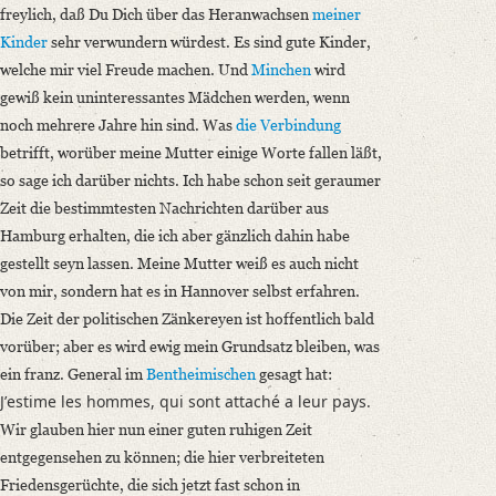
freylich, daß Du Dich über das Heranwachsen
meiner
Kinder
sehr verwundern würdest. Es sind gute Kinder,
welche mir viel Freude machen. Und
Minchen
wird
gewiß kein uninteressantes Mädchen werden, wenn
noch mehrere Jahre hin sind. Was
die Verbindung
betrifft, worüber meine Mutter einige Worte fallen läßt,
so sage ich darüber nichts. Ich habe schon seit geraumer
Zeit die bestimmtesten Nachrichten darüber aus
Hamburg erhalten, die ich aber gänzlich dahin habe
gestellt seyn lassen. Meine Mutter weiß es auch nicht
von mir, sondern hat es in Hannover selbst erfahren.
Die Zeit der politischen Zänkereyen ist hoffentlich bald
vorüber; aber es wird ewig mein Grundsatz bleiben, was
ein franz. General im
Bentheimischen
gesagt hat:
Jʼestime les hommes, qui sont attaché a leur pays.
Wir glauben hier nun einer guten ruhigen Zeit
entgegensehen zu können; die hier verbreiteten
Friedensgerüchte, die sich jetzt fast schon in