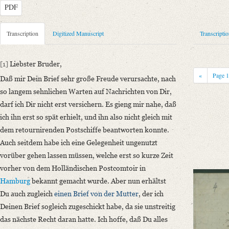
PDF
Metadata Concerning Header
Transcription
Digitized Manuscript
Transcripti
Sender: Karl August Moritz Schlegel
Recipient: August Wilhelm von Schlegel
[1]
Liebster Bruder,
Place of Dispatch: Harburg, Elbe
GND
«
Page
Daß mir Dein Brief sehr große Freude verursachte, nach
Place of Destination: Amsterdam
GND
so langem sehnlichen Warten auf Nachrichten von Dir,
Date: 16.04.1795
darf ich Dir nicht erst versichern. Es gieng mir nahe, daß
ich ihn erst so spät erhielt, und ihn also nicht gleich mit
Manuscript
dem retournirenden Postschiffe beantworten konnte.
Provider: Dresden, Sächsische Landesbibliothek - Staats- und Universitä
Auch seitdem habe ich eine Gelegenheit ungenutzt
OAI Id: DE-1a-34097
vorüber gehen lassen müssen, welche erst so kurze Zeit
Classification Number: Mscr.Dresd.e.90,XIX,Bd.23,Nr.91
vorher von dem Holländischen Postcomtoir in
Number of Pages: 3S. auf Doppelbl., hs. m. U. u. Adresse
Hamburg
bekannt gemacht wurde. Aber nun erhältst
Format: 22,7 x 19 cm
Du auch zugleich
einen Brief von
der Mutter
, der ich
Incipit: „[1] Liebster Bruder,
Deinen Brief sogleich zugeschickt habe, da sie unstreitig
Daß mir Dein Brief sehr große Freude verursachte, nach so langem sehnl
das nächste Recht daran hatte. Ich hoffe, daß Du alles
Language