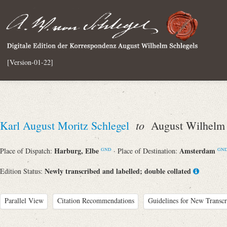
[Version-01-22]
to
Karl August Moritz Schlegel
August Wilhelm 
Harburg, Elbe
Amsterdam
Place of Dispatch:
· Place of Destination:
GND
GN
Newly transcribed and labelled; double collated
Edition Status:
Parallel View
Citation Recommendations
Guidelines for New Transcr