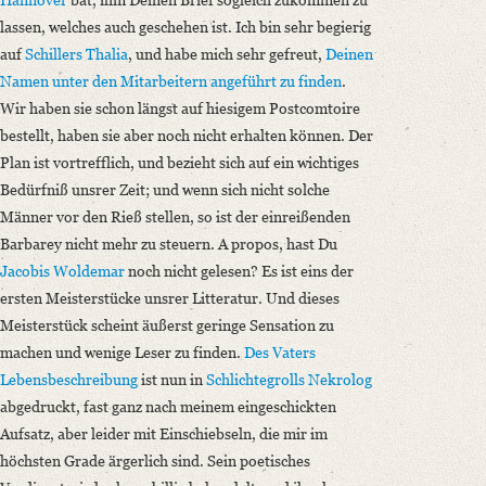
lassen, welches auch geschehen ist.
Ich bin sehr begierig
auf
Schillers
Thalia
, und habe mich sehr gefreut,
Deinen
Namen unter den Mitarbeitern angeführt zu finden
.
Wir haben sie schon längst auf hiesigem Postcomtoire
bestellt, haben sie aber noch nicht erhalten können. Der
Plan ist vortrefflich, und bezieht sich auf ein wichtiges
Bedürfniß unsrer Zeit; und wenn sich nicht solche
Männer vor den Rieß stellen, so ist der einreißenden
Barbarey nicht mehr zu steuern. A propos, hast Du
Jacobis
Woldemar
noch nicht gelesen? Es ist eins der
ersten Meisterstücke unsrer Litteratur. Und dieses
Meisterstück scheint äußerst geringe Sensation zu
machen und wenige Leser zu finden.
Des Vaters
Lebensbeschreibung
ist nun in
Schlichtegrolls
Nekrolog
abgedruckt, fast ganz nach meinem eingeschickten
Aufsatz, aber leider mit Einschiebseln, die mir im
höchsten Grade ärgerlich sind. Sein poetisches