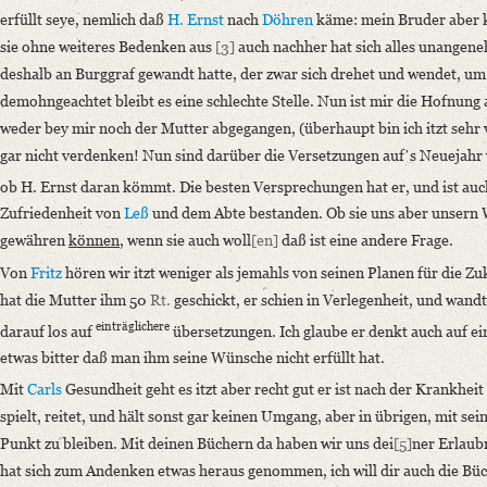
mir deucht es ist wieder recht lange seit ich dir zuletzt schrieb, aber du w
erfüllt seye, nemlich daß
H. Ernst
nach
Döhren
käme: mein Bruder aber ka
sie ohne weiteres Bedenken aus
[3]
auch nachher hat sich alles unangene
Language
deshalb an Burggraf gewandt hatte, der zwar sich drehet und wendet, um
German
demohngeachtet bleibt es eine schlechte Stelle. Nun ist mir die Hofnung 
Editors
weder bey mir noch der Mutter abgegangen, (überhaupt bin ich itzt sehr 
Bamberg, Claudia
gar nicht verdenken! Nun sind darüber die Versetzungen aufʼs Neuejah
ob H. Ernst daran kömmt. Die besten Versprechungen hat er, und ist auc
Zufriedenheit von
Leß
und dem Abte bestanden. Ob sie uns aber unsern
gewähren
können
, wenn sie auch woll
[en]
daß ist eine andere Frage.
Von
Fritz
hören wir itzt weniger als jemahls von seinen Planen für die Zu
hat die Mutter ihm 50
Rt.
geschickt, er schien in Verlegenheit, und wand
einträglichere
darauf los auf
übersetzungen. Ich glaube er denkt auch auf ei
etwas bitter daß man ihm seine Wünsche nicht erfüllt hat.
Mit
Carls
Gesundheit geht es itzt aber recht gut er ist nach der Krankheit 
spielt, reitet, und hält sonst gar keinen Umgang, aber in übrigen, mit s
Punkt zu bleiben. Mit deinen Büchern da haben wir uns dei
[5]
ner Erlaubn
hat sich zum Andenken etwas heraus genommen, ich will dir auch die Büc