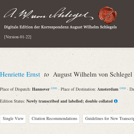
[Version-01-22]
to
Henriette Ernst
August Wilhelm von Schlegel
Hannover
Amsterdam
Place of Dispatch:
· Place of Destination:
· D
GND
GND
Newly transcribed and labelled; double collated
Edition Status:
Single View
Citation Recommendations
Guidelines for New Transcri