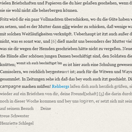
vielen Briefschaften und Papieren die du hier gelaßen geschehen, wenn d
sie sie wohl nicht alle beherbergen können.
Fritz wird dir ein paar Vollmachten überschicken, wo du die Güte haben
zu setzen, und es der Mutter dann
eilig
wieder zu schicken, daß wenige wa
mit solchen Weitläufigkeiten verknüpft. Ueberhaupt ist itzt auch außer de
nicht, was es sonst war, und
[6]
dieß macht uns besonders der Mutter viel
was sie dir wegen der Hemden geschrieben hätte nicht zu vergeßen. Neues w
die Hände aller schönen jungen Damen beschäftigt sind, den Soldaten di
womit ich auch beschäftiget bin
knütten;
es ist hier auch eine Schulung gewese
Camisolern, wo reichlich beygesteu
ert
ist; auch für die Witwen und Way
gesammlet. In Zeitungen sehe ich daß das bey euch auch itzt geschieht. D
campagne
machen müßen!
Rehbergs
laßen dich auch herzlich grüßen, si
wieder auf ein Briefchen von dir, deine Freund
[schaft]
[5]
die darin durc
logiren
noch in dieser Woche kommen und bey uns
, er setzt sich mit 
auf seinem Besuch
Deine
treue Schwester
Henriette Schlegel