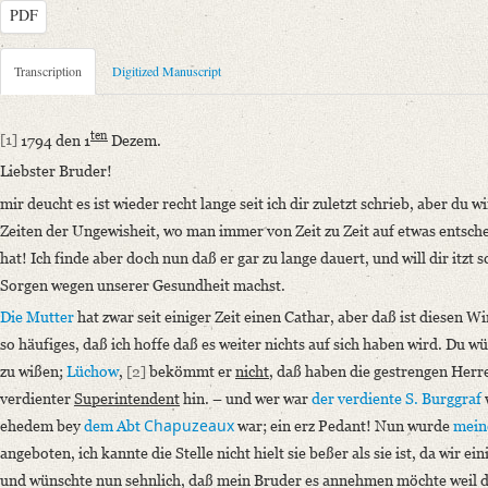
PDF
Metadata Concerning Header
Transcription
Digitized Manuscript
Sender: Henriette Ernst
Recipient: August Wilhelm von Schlegel
ten
[1]
1794 den 1
Dezem.
Place of Dispatch: Hannover
GND
Liebster Bruder!
Place of Destination: Amsterdam
GND
mir deucht es ist wieder recht lange seit ich dir zuletzt schrieb, aber du wi
Date: 01.12.1794
Zeiten der Ungewisheit, wo man immer von Zeit zu Zeit auf etwas entsch
Notations: Absende- und Empfangsort erschlossen.
hat! Ich finde aber doch nun daß er gar zu lange dauert, und will dir itzt
Manuscript
Sorgen wegen unserer Gesundheit machst.
Provider: Dresden, Sächsische Landesbibliothek - Staats- und Universitä
Die Mutter
hat zwar seit einiger Zeit einen Cathar, aber daß ist diesen 
OAI Id: DE-1a-33449
so häufiges, daß ich hoffe daß es weiter nichts auf sich haben wird. Du 
Classification Number: Mscr.Dresd.e.90,XIX,Bd.7,Nr.80
zu wißen;
Lüchow
,
[2]
bekömmt er
nicht
, daß haben die gestrengen Herre
Number of Pages: 4S. auf Doppelbl. u. 2 S., hs. m. U.
verdienter
Superintendent
hin. – und wer war
der verdiente S. Burggraf
Format: 18,3 x 12,6 cm; 18,2 x 16,5 cm
Chapuzeaux
ehedem bey
dem Abt
war; ein erz Pedant! Nun wurde
mein
Incipit: „[1] 1794 den 1ten Dezem.
angeboten, ich kannte die Stelle nicht hielt sie beßer als sie ist, da wir 
Liebster Bruder!
und wünschte nun sehnlich, daß mein Bruder es annehmen möchte weil 