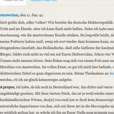
Metadata Concerning Header
Sender: August Wilhelm von Schlegel
Recipient: Gottfried August Bürger
Amsterdam
,
den 11. Jun. 91.
Place of Dispatch: Amsterdam
GND
Gott grüße dich, edler Volker! Wie besteht die deutsche Dichterrepublik 
Place of Destination: Göttingen
GND
Noth und im Elende, aber ich kann Euch nicht helfen. Siehe ich habe nun
Date: 11.06.1791
Anschauung, wie die Amsterdamer Kanäle stinken. Du begreifst leicht, da
Notations: Empfangsort erschlossen.
meine Poëterey haben muß, wenn ich erst wieder dazu kommen kann, zu di
dringendstes Geschäft, das Holländische, dieß süße Geflister der kaufm
Printed Text
Bürger, bildet euch nicht zu viel ein auf Euren Dichterruhm. Schon vier 
Provider: Dresden, Sächsische Landesbibliothek - Staats- und Universitä
Namen nicht nennen hören. Dein Ruhm mag sich von einem Pole zum ande
OAI Id: 36284268X
Meridian von Amsterdam. Im vollen Ernst, so gut ich mich hier befinde,
Bibliography: Strodtmann, Adolf: Briefe von und an Gottfried August B
dichterischen Zirkel so ganz abgerissen zu sein. Meine Theilnahme an
de
anderen, meist handschriftlichen Quellen. Bd. 4. Berlin 1874, S. 122‒1
werden, ob ich sie gleich keinesweges aufgebe.
Incipit: „Amsterdam, den 11. Jun. 91.
Gott grüße dich, edler Volker! Wie besteht die deutsche Dichterrepubli
A propos
, ich habe, da ich noch in Deutschland war, das dritte und viert
angekündigt gesehen. Mit dem vierten Stück, das ist ja wohl wieder eine
Language
buchhändlerischen Witzen, den[n] von euch hat er doch kein Manuscrip
German
entsetzliche Impertinenz von ihm, sich auf diese Art in die Herausgabe 
French
es wirklich gethan hat, so würde ich ihn an Eurer Stelle ganz grimmig pan