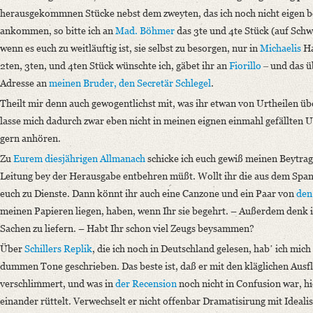
herausgekommnen Stücke nebst dem zweyten, das ich noch nicht eigen be
ankommen, so bitte ich an
Mad. Böhmer
das 3te und 4te Stück (auf Schwe
wenn es euch zu weitläuftig ist, sie selbst zu besorgen, nur in
Michaelis
Ha
2ten, 3ten, und 4ten Stück wünschte ich, gäbet ihr an
Fiorillo
‒ und das ü
Adresse an
meinen Bruder, den Secretär Schlegel
.
Theilt mir denn auch gewogentlichst mit, was ihr etwan von Urtheilen ü
lasse mich dadurch zwar eben nicht in meinen eignen einmahl gefällten U
gern anhören.
Zu
Eurem diesjährigen Allmanach
schicke ich euch gewiß meinen Beytrag
Leitung bey der Herausgabe entbehren müßt. Wollt ihr die aus dem Spani
euch zu Dienste. Dann könnt ihr auch eine Canzone und ein Paar von
den
meinen Papieren liegen, haben, wenn Ihr sie begehrt. – Außerdem denk i
Sachen zu liefern. – Habt Ihr schon viel Zeugs beysammen?
Über
Schillers
Replik
, die ich noch in Deutschland gelesen, habʼ ich mich 
dummen Tone geschrieben. Das beste ist, daß er mit den kläglichen Ausflü
verschlimmert, und was in
der Recension
noch nicht in Confusion war, 
einander rüttelt. Verwechselt er nicht offenbar Dramatisirung mit Ideali