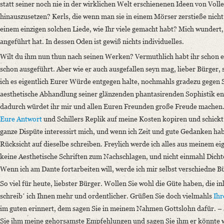
statt seiner noch nie in der wirklichen Welt erschienenen Ideen von Vol
hinauszusetzen? Kerls, die wenn man sie in einem Mörser zerstieße nic
einem einzigen solchen Liede, wie Ihr viele gemacht habt? Mich wundert,
angeführt hat. In dessen Oden ist gewiß nichts individuelles.
Wilt du ihm nun thun nach seinen Werken? Vermuthlich habt ihr schon e
schon ausgeführt. Aber wie er auch ausgefallen seyn mag, lieber Bürger,
ich es eigentlich Eurer Würde entgegen halte, nochmahls gradezu gegen Sc
aesthetische Abhandlung seiner glänzenden phantasirenden Sophistik en
dadurch würdet ihr mir und allen Euren Freunden große Freude machen. 
Eure Antwort
und Schillers Replik auf meine Kosten kopiren und schickt
ganze Dispüte interessirt mich, und wenn ich Zeit und gute Gedanken hab
Rücksicht auf dieselbe schreiben. Freylich werde ich alles aus meinem e
keine Aesthetische Schriften zum Nachschlagen, und nicht einmahl Dicht
Wenn ich am Dante fortarbeiten will, werde ich mir selbst verschiedne 
So viel für heute, liebster Bürger. Wollen Sie wohl die Güte haben, die 
schreibʼ ich Ihnen mehr und ordentlicher. Grüßen Sie doch vielmahls
Ihr
im guten erinnert, dem sagen Sie in meinem Nahmen Gottslohn dafür. –
Sie ihm meine gehorsamste Empfehlungen und sagen Sie ihm er könnte w