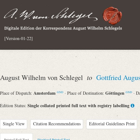
[Version-01-22]
to
August Wilhelm von Schlegel
Gottfried Augu
Amsterdam
Göttingen
Place of Dispatch:
· Place of Destination:
· D
GND
GND
Single collated printed full text with registry labelling
Edition Status:
Single View
Citation Recommendations
Editorial Guidelines Print
Printed Full Text
Digitized Printed Text