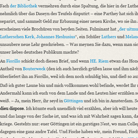
Fach
der Bibliothek
vermehren durch eine Spaltung, die hier in der Luth
nehmlich über das Daseyn des Teufels disputirt – eine Parthey hat sich i
separirt, und sammelt Geld zur Erbauung einer neuen Kirche, wo sie ihn a
erscheinen viele Brochüren von beyden Seiten. Fulminant hat „
der uitm
Lutherschen Kerk, Johannes Heshusius
“, ein Schüler
Luthers
und
Melan
unsaubere neue Lehr geschrieben. – Was meynen Sie dazu, wenn man sich
unser liebes deutsches Publikum machte?
An
Fiorillo
schickt doch diesen Brief, und wenn
HE. Riem
etwan das Hono
Antheil von
Bouterweck
(den ich auch herzlich grüßen lasse und ihm näc
überliefert ihn an Fiorillo, weil ich dem noch schuldig bin, und dieß so 
Daß ich guter Laune bin und mich vollkommen wohl befinde, werdet Ihr
Andermahl kann ich euch von dem Lande und den Leuten hier erzählen so v
weiß. – Ja, mein Herr, ihr seyd in
Göttingen
und ich bin in Amsterdam. So
dieu dispose
. Ich könnte euch unendlich viel erzählen, aber ich will heut
und das lange von der Sache ist, und was ich mit Wahrheit sagen kann, da
kriege. Gestehts nur: euer Göttingen ist ein garstiges Nest, wo man Colleg
dagegen eine ganz andre Tafel. Und Fische haben wir, mein Freund, Fisc