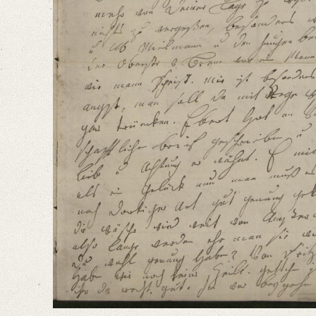
Wir Haben uns recht sehr gefreut, daß Du gesund u wohlbehalten an gek
Language
German
Editors
Bamberg, Claudia
Varwig, Olivia