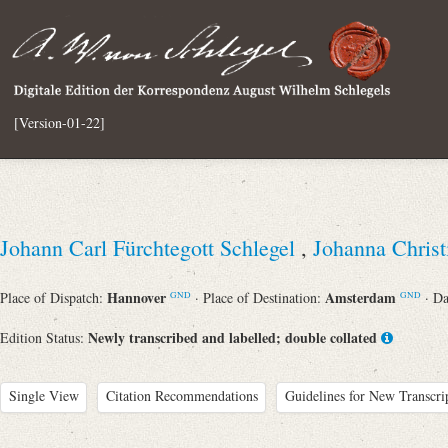
[Version-01-22]
Johann Carl Fürchtegott Schlegel
,
Johanna Chris
Hannover
Amsterdam
Place of Dispatch:
· Place of Destination:
· D
GND
GND
Newly transcribed and labelled; double collated
Edition Status:
Single View
Citation Recommendations
Guidelines for New Transcri