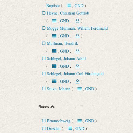
Baptiste
(
,
GND
)
Heyne, Christian Gottlob
(
,
GND
,
)
Mogge Muilman, Willem Ferdinand
(
,
GND
,
)
Muilman, Hendrik
(
,
GND
,
)
Schlegel, Johann Adolf
(
,
GND
,
)
Schlegel, Johann Carl Fürchtegott
(
,
GND
,
)
Stuve, Johann
(
,
GND
)
Places
Braunschweig
(
,
GND
)
Dresden
(
,
GND
)