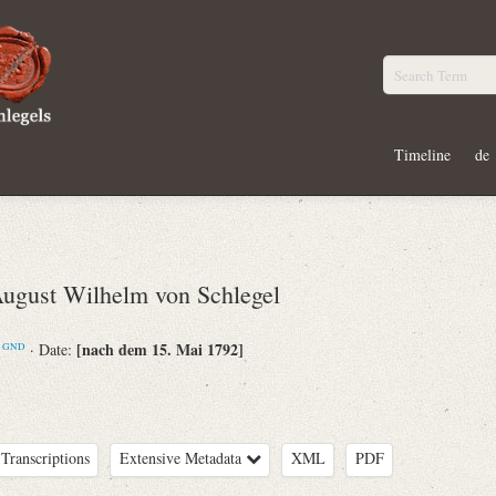
Timeline
de
gust Wilhelm von Schlegel
m
[nach dem 15. Mai 1792]
· Date:
GND
Transcriptions
Extensive Metadata
XML
PDF