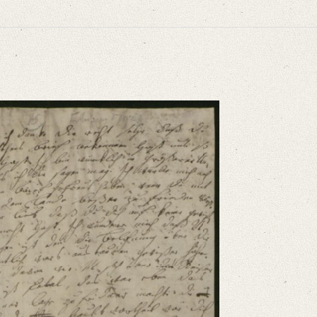
. – Datierung durch Henriette Ernsts Brief vom 14./15. Mai 1792.
niversitätsbibliothek
Du so bald Du Jettchens Brief bekommen hast uns so gleich [...]“