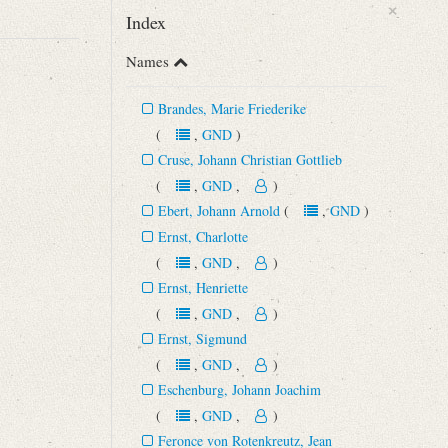
×
Index
Names
Brandes, Marie Friederike
(
,
GND
)
Cruse, Johann Christian Gottlieb
(
,
GND
,
)
Ebert, Johann Arnold
(
,
GND
)
Ernst, Charlotte
(
,
GND
,
)
Ernst, Henriette
(
,
GND
,
)
Ernst, Sigmund
(
,
GND
,
)
Eschenburg, Johann Joachim
(
,
GND
,
)
Feronce von Rotenkreutz, Jean