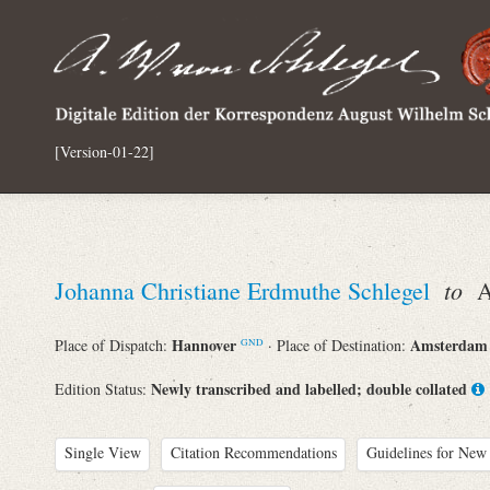
[Version-01-22]
to
Johanna Christiane Erdmuthe Schlegel
Au
Hannover
Amsterda
Place of Dispatch:
· Place of Destination:
GND
Newly transcribed and labelled; double collated
Edition Status:
Single View
Citation Recommendations
Guidelines for New 