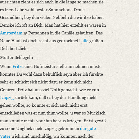
aussichten zieht es sich auch in die länge so machen sie
es hier. Lebe wohl bester Sohn schone Deine
Gesundheit, bey den vielen Nebbeln die wir itzo haben
Dencke ich oft an Dich. Man hat hier erzehlt es wären in
Amsterdam
15 Persohnen in die Canäle gelauffen. Das
Neue Hauß ist doch recht aus gedrocknet?
alle
grüßen
Dich hertzlich.
Mutter Schlegeln
Wenn
Fritze
eine Hofmeister stelle an nehmen müste
konntes Du wohl dazu behülflich seyn aber ich fürchte
sehr er schückt sich nicht dazu er kann sich nicht
Geniren. Fritz hat uns viel Noth gemacht, wie er von
Leipzig
zurück kam, daß es bey der Handlung nicht
gehen wollte, so konnte er sich auch nicht erst
entschließen was er nun thun wollte. u war so Muckisch
man konnte nichts von ihm heraus kriegen. Er ist gewiß
zu seine Unglück nach Leipzig gekommen
der gute
Vater
u ich sind unschuldig, wir konnten nach der