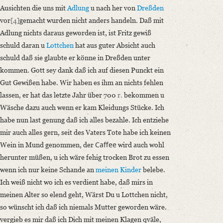
Ausichten die uns mit
Adlung
u nach her von
Dreßden
vor
[4]
gemacht wurden nicht anders handeln. Daß mit
Adlung nichts daraus geworden ist, ist Fritz gewiß
schuld daran u
Lottchen
hat aus guter Absicht auch
schuld daß sie glaubte er könne in Dreßden unter
kommen. Gott sey dank daß ich auf diesen Punckt ein
Gut Gewißen habe. Wir haben es ihm an nichts fehlen
lassen, er hat das letzte Jahr über 700
r.
bekommen u
Wäsche dazu auch wenn er kam Kleidungs Stücke. Ich
habe nun last genung daß ich alles bezahle. Ich entziehe
mir auch alles gern, seit des Vaters Tote habe ich keinen
Caffee
Wein in Mund genommen, der
wird auch wohl
herunter müßen, u ich wäre fehig trocken Brot zu essen
wenn ich nur keine Schande an
meinen Kinder
belebe.
Ich weiß nicht wo ich es verdient habe, daß mirs in
meinen Alter so elend geht, Wärst Du u Lottchen nicht,
so wünscht ich daß ich niemals Mutter geworden wäre.
vergieb es mir daß ich Dich mit meinen Klagen qväle,