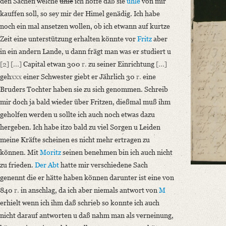
den Sachen welche
uhle
ich hoffe daß sie
uhle
von mir
Language
kauffen soll, so sey mir der Himel genädig. Ich habe
German
noch ein mal ansetzen wollen, ob ich etwann auf kurtze
Zeit eine unterstützung erhalten könnte vor
Fritz
aber
Editors
in ein andern Lande, u dann frägt man was er studiert u
Bamberg, Claudia
[2]
[...]
Capital etwan 300
r.
zu seiner Einrichtung
[...]
geh
xxx
einer Schwester giebt er Jährlich 30
r.
eine
Bruders Tochter haben sie zu sich genommen. Schreib
mir doch ja bald wieder über Fritzen, dießmal muß ihm
geholfen werden u sollte ich auch noch etwas dazu
hergeben. Ich habe itzo bald zu viel Sorgen u Leiden
meine Kräfte scheinen es nicht mehr ertragen zu
können. Mit
Moritz
seinen benehmen bin ich auch nicht
zu frieden.
Der Abt
hatte mir verschiedene Sach
genennt die er hätte haben können darunter ist eine von
840
r.
in anschlag, da ich aber niemals antwort von
M
erhielt wenn ich ihm daß schrieb so konnte ich auch
nicht darauf antworten u daß nahm man als verneinung,