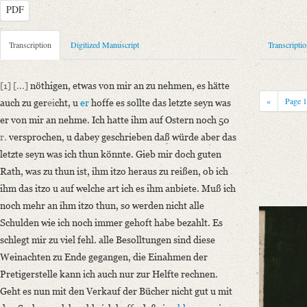
PDF
Metadata Concerning Header
Transcription
Digitized Manuscript
Transcripti
Sender: Johanna Christiane Erdmuthe Schlegel
Recipient: August Wilhelm von Schlegel
[1]
[...]
nöthigen, etwas von mir an zu nehmen, es hätte
Place of Dispatch: Hannover
GND
«
Page
auch zu ger
ei
cht, u
er
hoffe es sollte das letzte seyn was
Place of Destination: Amsterdam
GND
er von mir an nehme. Ich hatte ihm auf Ostern noch 50
Date: [vor dem 11. April 1794]
r.
versprochen, u dabey geschrieben daß würde aber das
Notations: Datum sowie Absende- und Empfangsort erschlossen. – Dati
letzte seyn was ich thun könnte. Gieb mir doch guten
Schlegels, die am 11. April 1794 abgeschlossen war (vgl. den Brief v
Rath, was zu thun ist, ihm itzo heraus zu reißen, ob ich
ihm das itzo u auf welche art ich es ihm anbiete. Muß ich
Manuscript
noch mehr an ihm itzo thun, so werden nicht alle
Provider: Dresden, Sächsische Landesbibliothek - Staats- und Universitä
Schulden wie ich noch immer gehoft habe bezahlt. Es
OAI Id: DE-611-36881
schlegt mir zu viel fehl. alle Besolltungen sind diese
Classification Number: Mscr.Dresd.e.90,XIX,Bd.21,Nr.22
Weinachten zu Ende gegangen, die Einahmen der
Number of Pages: 4 S. auf Doppelbl., hs. m. U.
Pretigerstelle kann ich auch nur zur Helfte rechnen.
Format: 25,3 x 18,4 cm
Geht es nun mit den Verkauf der Bücher nicht gut u mit
Incipit: „[1] [...] nöthigen, etwas von mir an zu nehmen, es hätte auch zu 