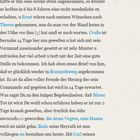
hätte er itzo eine solche stelle angenommen, so könnte
er hoffen in 6 bis 8 Jahren eine recht ansehnliche zu
erhalten, u
Ernst
wären nach meinen Wünschen nach
Theren
gekommen, nun da man vor der Hand keine in
der Nähe vor ihm
[3]
hat muß er noch warten.
Cruße
ist
beynahe 14 Tage bey uns geweßen u hat sich mit sein
Vormund auseinander gesetzt er ist sehr Munter u
zufrieden hat viel arbeit u hoft mit der Zeit eine gute
Stelle zu bekommen. Ich hab eben einen Brief von ihm,
daß er glücklich wieder in
Braunschweig
angekommen
ist. Es ist da alles voller Freude der Herzog der sein
Commando auf gegeben hat wird in 14 Tage erwartet.
Was sagst Du zu den itzigen Begebenheiten. daß
Möser
Tot ist wirst Du wohl schon erfahren haben er ist nur 2
Tage kranck geweßen, aber freylich das Jahr
zuvorsch
xxx
geworden.
die Arme Vogten
,
zum Manne
wird sie nicht gehn.
Bialo
seine Heyrath ist nun
vollzogen
sie
besuchen uns heute. Mit
Carl
seinen