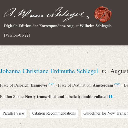
[Version-01-22]
to
Johanna Christiane Erdmuthe Schlegel
August 
Hannover
Amsterdam
Place of Dispatch:
· Place of Destination:
· D
GND
GND
Newly transcribed and labelled; double collated
Edition Status:
Parallel View
Citation Recommendations
Guidelines for New Transcr