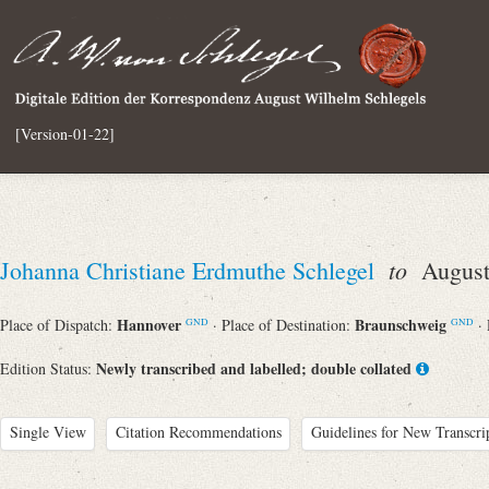
[Version-01-22]
to
Johanna Christiane Erdmuthe Schlegel
August 
Hannover
Braunschweig
Place of Dispatch:
· Place of Destination:
·
GND
GND
Newly transcribed and labelled; double collated
Edition Status:
Single View
Citation Recommendations
Guidelines for New Transcri