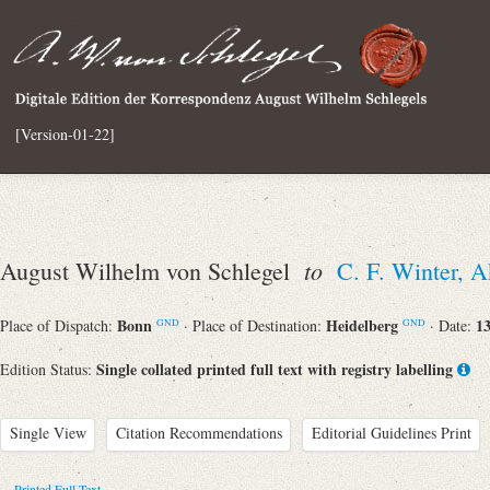
[Version-01-22]
to
August Wilhelm von Schlegel
C. F. Winter, 
Bonn
Heidelberg
13
Place of Dispatch:
· Place of Destination:
· Date:
GND
GND
Single collated printed full text with registry labelling
Edition Status:
Single View
Citation Recommendations
Editorial Guidelines Print
Printed Full Text