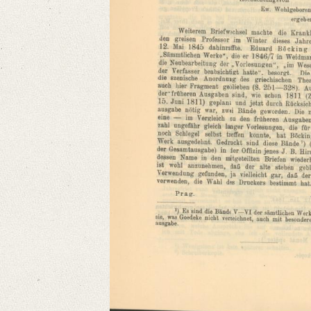
Classification Number: Mscr.Dresd.e.90,XIX,Bd.16,Nr.101
Number of Pages: 2 S., hs.
Format: 20,9 x 16,8 cm
Language
German