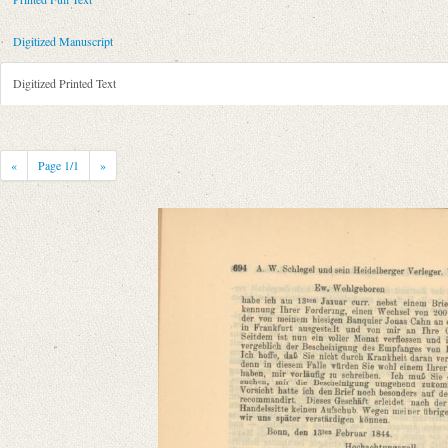
Metadata Concerning Header
Sender: August Wilhelm von Schlegel
Digitized Manuscript
Recipient: C. F. Winter, Akademische Buchhandlung (Heidelberg), Ant
Place of Dispatch: Bonn
GND
Digitized Printed Text
Place of Destination: Heidelberg
GND
Date: 13.02.1844
Notations: Konzept.
«
Page
1
/1
»
Printed Text
Bibliography: Körner, Josef: A. W. Schlegel und sein Heidelberger Verle
Weitere Drucke: Jenisch, Erich (Hg.): August Wilhelm Schlegels Briefwe
Carl Winters Universitätsbuchhandlung in Heidelberg 1822‒1922. Heide
Verlag: Universitätsverlag Wagner Innsbruck
Incipit: „[1] Ew. Wohlgeboren
habe ich am 13ten Januar curr. nebst einem Briefe, in billiger Anerken
Manuscript
Provider: Dresden, Sächsische Landesbibliothek - Staats- und Universitä
OAI Id: DE-611-34977