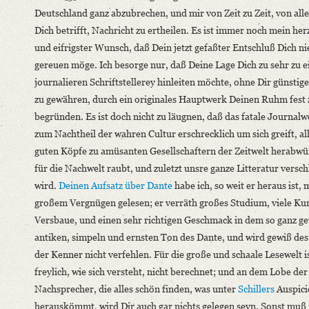
Deutschland ganz abzubrechen, und mir von Zeit zu Zeit, von all
Dich betrifft, Nachricht zu ertheilen. Es ist immer noch mein her
und eifrigster Wunsch, daß Dein jetzt gefaßter Entschluß Dich ni
gereuen möge. Ich besorge nur, daß Deine Lage Dich zu sehr zu e
journalieren Schriftstellerey hinleiten möchte, ohne Dir günsti
zu gewähren, durch ein originales Hauptwerk Deinen Ruhm fest 
begründen. Es ist doch nicht zu läugnen, daß das fatale Journal
zum Nachtheil der wahren Cultur erschrecklich um sich greift, al
guten Köpfe zu amüsanten Gesellschaftern der Zeitwelt herabwü
für die Nachwelt raubt, und zuletzt unsre ganze Litteratur versc
wird.
Deinen Aufsatz über
Dante
habe ich, so weit er heraus ist, 
großem Vergnügen gelesen; er verräth großes Studium, viele Ku
Versbaue, und einen sehr richtigen Geschmack in dem so ganz ge
antiken, simpeln und ernsten Ton des Dante, und wird gewiß des
der Kenner nicht verfehlen. Für die große und schaale Lesewelt is
freylich, wie sich versteht, nicht berechnet; und an dem Lobe der
Nachsprecher, die alles schön finden, was unter
Schillers
Auspici
herauskömmt, wird Dir auch gar nichts gelegen seyn. Sonst muß 