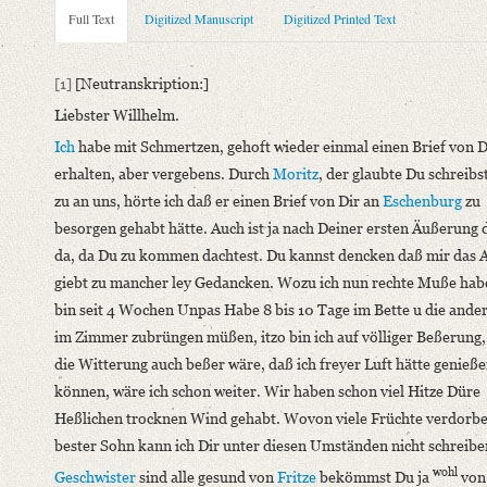
Metadata Concerning Header
Full Text
Digitized Manuscript
Digitized Printed Text
Sender: Karl August Moritz Schlegel, Johanna Christiane Erd
Recipient: August Wilhelm von Schlegel
[1]
[Neutranskription:]
Place of Dispatch: Harburg, Elbe
GND
Liebster Willhelm.
Place of Destination: Amsterdam
GND
Ich
habe mit Schmertzen, gehoft wieder einmal einen Brief von D
Date: 18.06.1795 bis 22.06.1795
erhalten, aber vergebens. Durch
Moritz
, der glaubte Du schreibs
Notations: Da Körner nur den Teil des Briefs von Karl August 
zu an uns, hörte ich daß er einen Brief von Dir an
Eschenburg
zu
erschlossen.
besorgen gehabt hätte. Auch ist ja nach Deiner ersten Äußerung d
Printed Text
da, da Du zu kommen dachtest. Du kannst dencken daß mir das 
Provider: Dresden, Sächsische Landesbibliothek - Staats- und U
giebt zu mancher ley Gedancken. Wozu ich nun rechte Muße habe
OAI Id: 343347008
bin seit 4 Wochen Unpas Habe 8 bis 10 Tage im Bette u die ander
Bibliography: Briefe von und an August Wilhelm Schlegel. Ges
im Zimmer zubrüngen müßen, itzo bin ich auf völliger Beßerung
Incipit: „[1] [Neutranskription:]
die Witterung auch beßer wäre, daß ich freyer Luft hätte genieß
Liebster Willhelm.
können, wäre ich schon weiter. Wir haben schon viel Hitze Düre
Ich habe mit Schmertzen, gehoft wieder einmal einen Brief von 
Heßlichen trocknen Wind gehabt. Wovon viele Früchte verdorbe
bester Sohn kann ich Dir unter diesen Umständen nicht schreib
Manuscript
wohl
Geschwister
sind alle gesund von
Fritze
bekömmst Du ja
von
Provider: Dresden, Sächsische Landesbibliothek - Staats- und U