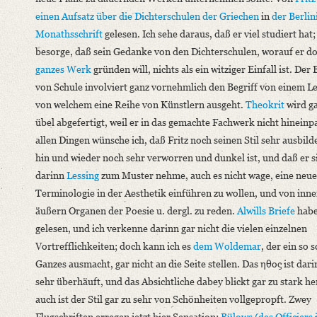
einen Aufsatz über die Dichterschulen der Griechen
in
der
Berlin
Monathsschrift
gelesen. Ich sehe daraus, daß er viel studiert hat;
besorge, daß sein Gedanke von den Dichterschulen, worauf er d
ganzes Werk
gründen will, nichts als ein witziger Einfall ist. Der 
von Schule involviert ganz vornehmlich den Begriff von einem L
von welchem eine Reihe von Künstlern ausgeht.
Theokrit
wird ga
übel abgefertigt, weil er in das gemachte Fachwerk nicht hineinp
allen Dingen wünsche ich, daß Fritz noch seinen Stil sehr ausbild
hin und wieder noch sehr verworren und dunkel ist, und daß er s
darinn
Lessing
zum Muster nehme, auch es nicht wage, eine neue
Terminologie in der Aesthetik einführen zu wollen, und von inn
äußern Organen der Poesie u. dergl. zu reden.
Alwills Briefe
habe
gelesen, und ich verkenne darinn gar nicht die vielen einzelnen
Vortrefflichkeiten; doch kann ich es
dem Woldemar
, der ein so 
Ganzes ausmacht, gar nicht an die Seite stellen. Das ηθος ist dari
sehr überhäuft, und das Absichtliche dabey blickt gar zu stark he
auch ist der Stil gar zu sehr von Schönheiten vollgepropft. Zwey
Flugschriften erregen jetzt hier Sensation:
Bülows
(des Officiers 