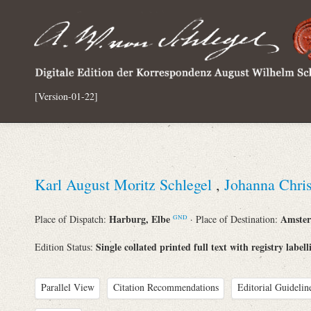
[Version-01-22]
Karl August Moritz Schlegel
,
Johanna Chri
Harburg, Elbe
Amste
Place of Dispatch:
· Place of Destination:
GND
Single collated printed full text with registry label
Edition Status:
Parallel View
Citation Recommendations
Editorial Guidelin