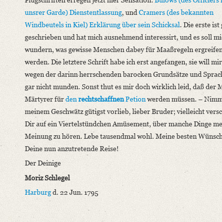
unsrer Garde) Dienstentlassung
, und
Cramers
(des bekannten
Windbeutels in
Kiel
) Erklärung über sein Schicksal
. Die erste ist
geschrieben und hat mich ausnehmend interessirt, und es soll mi
wundern, was gewisse Menschen dabey für Maaßregeln ergreife
werden. Die letztere Schrift habe ich erst angefangen, sie will mi
wegen der darinn herrschenden barocken Grundsätze und Sprac
gar nicht munden. Sonst thut es mir doch wirklich leid, daß der 
Märtyrer für
den
rechtschaffnen
Petion
werden müssen. – Nimm
meinem Geschwätz gütigst vorlieb, lieber Bruder; vielleicht versc
Dir auf ein Viertelstündchen Amüsement, über manche Dinge m
Meinung zu hören. Lebe tausendmal wohl. Meine besten Wünsch
Deine nun anzutretende Reise!
Der Deinige
Moriz Schlegel
Harburg
d. 22 Jun. 1795