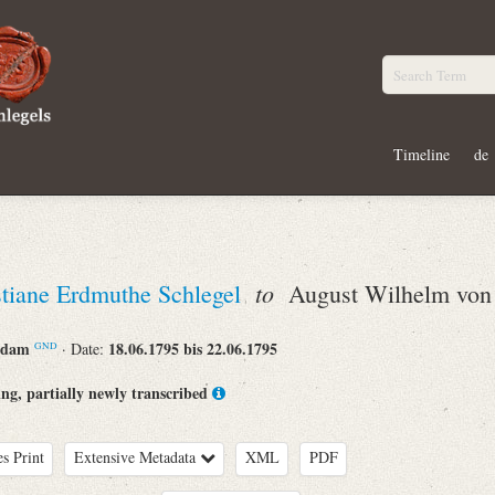
Timeline
de
to
stiane Erdmuthe Schlegel
August Wilhelm von 
rdam
18.06.1795 bis 22.06.1795
· Date:
GND
ling, partially newly transcribed
es Print
Extensive Metadata
XML
PDF