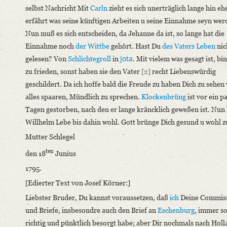
selbst Nachricht Mit
Carln
zieht es sich unerträglich lange hin eh
OAI Id: DE-611-36881
erfährt was seine künftigen Arbeiten u seine Einnahme seyn wer
Classification Number: Mscr.Dresd.e.90,XIX,Bd.21,Nr.36
Nun muß es sich entscheiden, da Jehanne da ist, so lange hat die
Number of Pages: 4 S. auf Doppelbl., hs. m. U.
Einnahme noch
der Wittbe
gehört. Hast Du
des Vaters
Leben
nic
Format: 22,3 x 18,3 cm
Jota
gelesen? Von
Schlichtegroll
in
. Mit vielem was gesagt ist, bin
Language
zu frieden, sonst haben sie den Vater
[2]
recht Liebenswürdig
German
geschildert. Da ich hoffe bald die Freude zu haben Dich zu sehen w
alles spaaren, Mündlich zu sprechen.
Klockenbrüng
ist vor ein p
Editors
Tagen gestorben, nach den er lange kräncklich geweßen ist. Nun 
Bamberg, Claudia (Anteil Neutranskription)
Willhelm Lebe bis dahin wohl. Gott brünge Dich gesund u wohl z
Varwig, Olivia (Anteil Neutranskription)
Mutter Schlegel
ten
den 18
Junius
1795.
[Edierter Text von Josef Körner:]
Liebster Bruder, Du kannst voraussetzen, daß
ich
Deine Commis
und Briefe, insbesondre auch den Brief an
Eschenburg
, immer so
richtig und pünktlich besorgt habe; aber Dir nochmals nach Holl