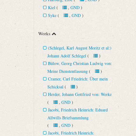
Kiel
(
,
GND
)
Syke
(
,
GND
)
Works
(Schlegel, Karl August Moritz et al:)
Johann Adolf Schlegel
(
)
Bülow, Georg Christian Ludwig von:
Meine Dienstentlassung
(
)
Cramer, Carl Friedrich: Über mein
Schicksal
(
)
Herder, Johann Gottfried von: Werke
(
,
GND
)
Jacobi, Friedrich Heinrich: Eduard
Allwills Briefsammlung
(
,
GND
)
Jacobi, Friedrich Heinrich: