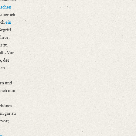
ischen
 aber ich
och
ein
Begriff
ehrer,
r zu
aßt. Vor
e, der
ich
ern und
 ich nun
schönes
nn gar zu
rvor;
in