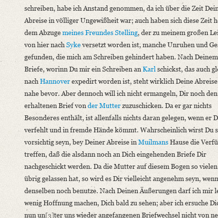
schreiben, habe ich Anstand genommen, da ich über die Zeit Dei
Abreise in völliger Ungewißheit war; auch haben sich diese Zeit 
dem Abzuge
meines Freundes Stelling
, der zu meinem großen L
von hier nach
Syke
versetzt worden ist, manche Unruhen und Ge
gefunden, die mich am Schreiben gehindert haben. Nach Deinem 
Briefe, worinn Du mir ein Schreiben an
Karl
schickst, das auch gl
nach
Hannover
expedirt worden ist, steht wirklich Deine Abreise
nahe bevor. Aber dennoch will ich nicht ermangeln, Dir noch den
erhaltenen Brief von
der Mutter
zuzuschicken. Da er gar nichts
Besonderes enthält, ist allenfalls nichts daran gelegen, wenn er D
verfehlt und in fremde Hände kömmt. Wahrscheinlich wirst Du 
vorsichtig seyn, bey Deiner Abreise in
Muilmans
Hause die Verfü
treffen, daß die alsdann noch an Dich eingehenden Briefe Dir
nachgeschickt werden. Da die Mutter auf diesem Bogen so vielen
übrig gelassen hat, so wird es Dir vielleicht angenehm seyn, wenn
denselben noch benutze. Nach Deinen Äußerungen darf ich mir l
wenig Hoffnung machen, Dich bald zu sehen; aber ich ersuche Di
nun un
[3]
ter uns wieder angefangenen Briefwechsel nicht von n