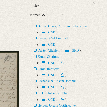
×
Index
Names
Bülow, Georg Christian Ludwig von
(
,
GND
)
Cramer, Carl Friedrich
ristiane Erdmuthe Schlegel neu transkribiert. ‒ Empfangsort
(
,
GND
)
Dante, Alighieri
(
,
GND
)
Ernst, Charlotte
(
,
GND
,
)
Ernst, Henriette
(
,
GND
,
)
Eschenburg, Johann Joachim
(
,
GND
,
)
Fichte, Johann Gottlieb
(
,
GND
,
)
Herder, Johann Gottfried von