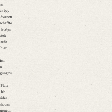
ner
her bey
eidwesen
schäffte
letzten
eich
 sehr
 hier
ich
so
gung zu
 Platz
 ich
eider
ch, den
euem in