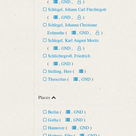
(
,
GND
,
)
Schlegel, Johann Carl Fürchtegott
(
,
GND
,
)
Schlegel, Johanna Christiane
Erdmuthe
(
,
GND
,
)
Schlegel, Karl August Moritz
(
,
GND
,
)
Schlichtegroll, Friedrich
(
,
GND
)
Stelling, Herr
(
)
Theocritus
(
,
GND
)
Places
Berlin
(
,
GND
)
Gotha
(
,
GND
)
Hannover
(
,
GND
)
Harburg, Elbe
(
,
GND
)