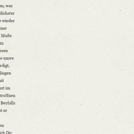
em, was
zlichster
e wieder
iner
ge Muße
zu
wesen
le unsre
rdigt,
hlingen
mit
nst im
troffnen
 Beyfalls
t er
en
ich Dir