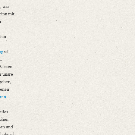
t, was
rinn mit
m
rden
ng
ist
,
 Backen
r unsre
geber,
denen
eren
eifes
lchen
zen und
habe ich