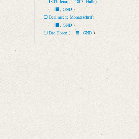
1803: Jena; ab 1803: Halle)
(
,
GND
)
Berlinische Monatsschrift
(
,
GND
)
Die Horen
(
,
GND
)