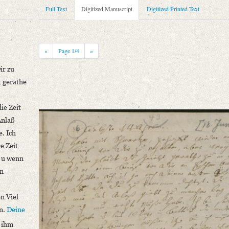
Full Text
Digitized Manuscript
Digitized Printed Text
muthe Schlegel
«
Page
1
/4
»
ir zu
t gerathe
Moritz Schlegel gedruckt hat, wurde der Teil von Schlegels Mutter Johanna Ch
ie Zeit
Anlaß
niversitätsbibliothek
. Ich
e Zeit
ammelt und erläutert durch Josef Körner. Bd. 1. Zürich u.a. 1930, S. 24‒26.
, u wenn
en
Dir zu erhalten, aber vergebens. Durch Moritz, der glaubte [...]“
n Viel
en.
Deine
 ihm
niversitätsbibliothek