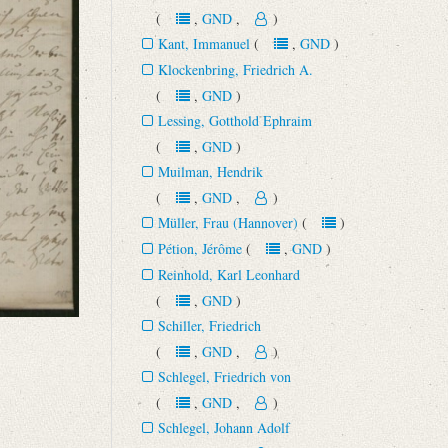
(
,
GND
,
)
Kant, Immanuel
(
,
GND
)
Klockenbring, Friedrich A.
(
,
GND
)
Lessing, Gotthold Ephraim
(
,
GND
)
Muilman, Hendrik
(
,
GND
,
)
Müller, Frau (Hannover)
(
)
Pétion, Jérôme
(
,
GND
)
Reinhold, Karl Leonhard
(
,
GND
)
Schiller, Friedrich
(
,
GND
,
)
Schlegel, Friedrich von
(
,
GND
,
)
Schlegel, Johann Adolf