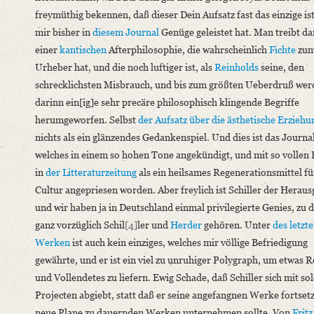
freymüthig bekennen, daß dieser Dein Aufsatz fast das einzige is
mir bisher in
diesem Journal
Genüge geleistet hat. Man treibt da
einer
kantischen
Afterphilosophie, die wahrscheinlich
Fichte
zu
Urheber hat, und die noch luftiger ist, als
Reinholds
seine, den
schrecklichsten Misbrauch, und bis zum größten Ueberdruß we
darinn ein[ig]e sehr precäre philosophisch klingende Begriffe
herumgeworfen. Selbst
der Aufsatz über die ästhetische Erziehu
nichts als ein glänzendes Gedankenspiel. Und dies ist das Journal
welches in einem so hohen Tone angekündigt, und mit so vollen
in
der Litteraturzeitung
als ein heilsames Regenerationsmittel fü
Cultur angepriesen worden. Aber freylich ist Schiller der Heraus
und wir haben ja in Deutschland einmal privilegierte Genies, zu 
ganz vorzüglich Schil
[4]
ler und
Herder
gehören. Unter
des letzt
Werken
ist auch kein einziges, welches mir völlige Befriedigung
gewährte, und er ist ein viel zu unruhiger Polygraph, um etwas R
und Vollendetes zu liefern. Ewig Schade, daß Schiller sich mit so
Projecten abgiebt, statt daß er seine angefangnen Werke fortset
neue Plane zu dauernden Werken unternehmen sollte. Von
Fritz