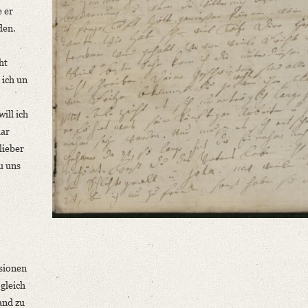
e er
den.
ht
 ich un
ill ich
aar
lieber
u uns
sionen
gleich
and zu