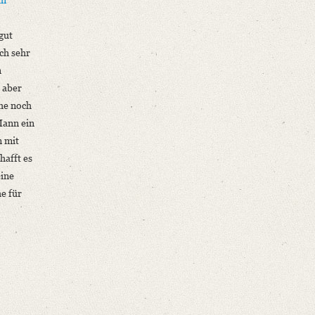
 gut
ch sehr
n
r aber
he noch
Mann ein
 mit
hafft es
eine
e für