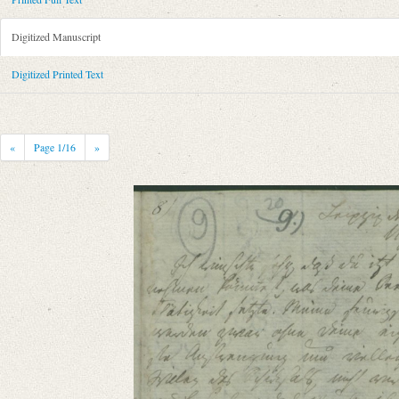
Metadata Concerning Header
Sender: Friedrich von Schlegel
Digitized Manuscript
Recipient: August Wilhelm von Schlegel
Place of Dispatch: Leipzig
GND
Digitized Printed Text
Place of Destination: Amsterdam
GND
Date: 11.02.1792
Notations: Empfangsort erschlossen.
«
Page
1
/16
»
Printed Text
Bibliography: Kritische Friedrich-Schlegel-Ausgabe. Bd. 23. Dritte Ab
romantischen Schule (15. September 1788 ‒ 15. Juli 1797). Mit Einleit
Incipit: „[1] Leipzig den 11ten Februar 1792.
Ich wünschte sehr, daß Du itzt etwas unternehmen könntest, was Deine See
Manuscript
Provider: Dresden, Sächsische Landesbibliothek - Staats- und Universitä
OAI Id: DE-1a-34186
Classification Number: Mscr.Dresd.e.90,XIX,Bd.24.a,Nr.9
Number of Pages: 12 S. auf Doppelbl., hs. m. U.