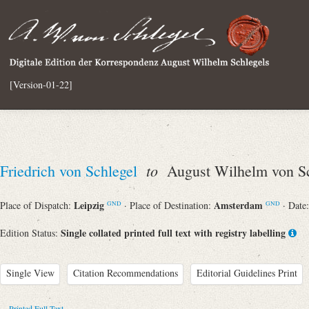
[Version-01-22]
to
Friedrich von Schlegel
August Wilhelm von Sc
Leipzig
Amsterdam
Place of Dispatch:
· Place of Destination:
· Date
GND
GND
Single collated printed full text with registry labelling
Edition Status:
Single View
Citation Recommendations
Editorial Guidelines Print
Printed Full Text