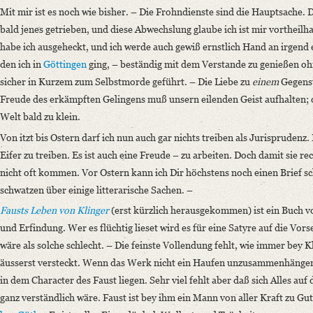
Mit mir ist es noch wie bisher. – Die Frohndienste sind die Hauptsache. Da
bald jenes getrieben, und diese Abwechslung glaube ich ist mir vortheil
habe ich ausgeheckt, und ich werde auch gewiß ernstlich Hand an irgen
den ich in
Göttingen
ging, – beständig mit dem Verstande zu genießen ohn
sicher in Kurzem zum Selbstmorde geführt. – Die Liebe zu
einem
Gegenst
Freude des erkämpften Gelingens muß unsern eilenden Geist aufhalten; 
Welt bald zu klein.
Von itzt bis Ostern darf ich nun auch gar nichts treiben als Jurisprudenz
Eifer zu treiben. Es ist auch eine Freude – zu arbeiten. Doch damit sie re
nicht oft kommen. Vor Ostern kann ich Dir höchstens noch einen Brief s
schwatzen über einige litterarische Sachen. –
Fausts Leben von
Klinger
(erst kürzlich herausgekommen) ist ein Buch vo
und Erfindung. Wer es flüchtig lieset wird es für eine Satyre auf die Vorse
wäre als solche schlecht. – Die feinste Vollendung fehlt, wie immer bey K
äusserst versteckt. Wenn das Werk nicht ein Haufen unzusammenhängend
in dem Character des Faust liegen. Sehr viel fehlt aber daß sich Alles auf 
ganz verständlich wäre. Faust ist bey ihm ein Mann von aller Kraft zu G