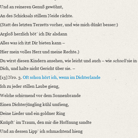
Und an reineren Genuß gewöhnt,
An des Schicksals stillem Neide rächte.
(Statt des letzten Terzetts vorher, und wie mich dünkt besser:)
Argloß herzlich bötʼ ich Dir alsdann
Alles was ich itzt Dir bieten kann –
Hier mein volles Herz und meine Rechte.)
Du wirst diesen Kindern ansehen, wie leicht und auch – wie
schnell
sie in
Dich, und halte nicht Gericht über sie. –
[13] Nro. 3.
Oft schon hört ich, wenn im Dichterlande
Ich zu jeder stillen Laube gieng,
Welche schirmend vor dem Sonnenbrande
Einen Dichterjüngling kühl umfieng,
Deine Lieder und ein goldner Ring
Knüpftʼ im Traum, den mir die Hoffnung sandte
Und an dessen Lippʼ ich schmachtend hieng