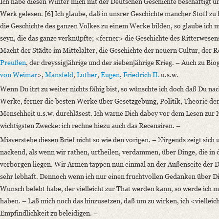
Ich habe diesen Winter mich mit der Deutschen Geschichte beschäftigt 
Werk gelesen. [6] Ich glaube, daß in unsrer Geschichte mancher Stoff zu
die Geschichte des ganzen Volkes zu einem Werke bilden, so glaube ich m
seyn, die das ganze verknüpfte; <ferner> die Geschichte des Ritterwesens
Macht der Städte im Mittelalter, die Geschichte der neuern Cultur, der 
Preußen
, der dreyssigjährige und der siebenjährige Krieg. – Auch zu Bio
von
Weimar
>,
Mansfeld
,
Luther
,
Eugen
,
Friedrich II.
u.s.w.
Wenn Du itzt zu weiter nichts fähig bist, so wünschte ich doch daß Du na
Werke, ferner die besten Werke über Gesetzgebung, Politik, Theorie der
Menschheit u.s.w. durchläsest. Ich warne Dich dabey vor dem Lesen zur
wichtigsten Zwecke: ich rechne hiezu auch das Recensiren. –
Misverstehe diesen Brief nicht so wie den vorigen. – Nirgends zeigt sic
nackend, als wenn wir rathen, urtheilen, verdammen, über Dinge, die in
verborgen liegen. Wir Armen tappen nun einmal an der Außenseite der Di
sehr lebhaft. Dennoch wenn ich nur einen fruchtvollen Gedanken über Dic
Wunsch belebt habe, der vielleicht zur That werden kann, so werde ich m
haben. – Laß mich noch das hinzusetzen, daß um zu wirken, ich <vielle
Empfindlichkeit zu beleidigen. –