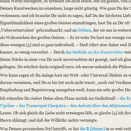
einen Werth beylegtest, so urtheilst Du doch selbst, wie ich glaube, von
Format: 19,1 x 11,4 cm
Deinen Kunstwerken im einzelnen, lange nicht günstig. Wie ganz Du der S
Language
verkennen; und ich brauche Dir nicht zu sagen, daß Du der höchsten Liebe 
German
Eigenthümlichkeit eines großen Geistes einzudringen, hast Du an Dir 
,Uebersetzertalentʻ gebrandmarkt; und an
Göthen
, der sie uns in weite
als Wahrzeichen des großen Geistes. – Es ist wahr Du hast nur wenige vo
diese wenigen [3] sind so ganz individuell. – Dieß rührt aber daher weil
kannst, so wenig versuchst. – Durch
das Gedicht
an den Kunstrichter
wel
Deine Stärke in einer von Dir noch unversuchten Art gezeigt, und ich glau
gelingen. Du würdest darin originell seyn: ich meyne nehmlich die Philo
Wer kann sagen ob Du Anlage hast ein Welt- oder Universal-Dichter zu 
darum verneinen, weil Du es bis itzt noch nicht warst; „noch viel Verdien
Empfindung und Begeisterung anzugeben weiß, kann ein sehr großer Dic
Ich wünschte Du riefest Deine alten Plane zurück ins Gedächtniß –
die E
Ugolino
–
das Trauerspiel Cleopatra
–
den Aufsatz über den Ath[eismus]
Laune. Ob sich gleich die Liebe nicht erzwingen läßt, so glaube [4] ich do
Herrn abhängt, und daß die Willkühr nichts vermögte.
Was Deinen prosaischen Styl betrifft, so hat
die B.[öhmer]
in so weit rech