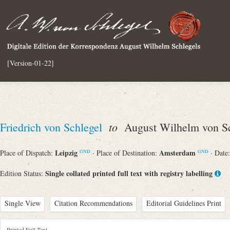
[Version-01-22]
to
Friedrich von Schlegel
August Wilhelm von Sc
Leipzig
Amsterdam
Place of Dispatch:
· Place of Destination:
· Date
GND
GND
Single collated printed full text with registry labelling
Edition Status:
Single View
Citation Recommendations
Editorial Guidelines Print
Printed Full Text