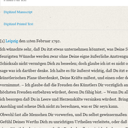
Metadata Concerning Header
Sender: Friedrich von Schlegel
Digitized Manuscript
Recipient: August Wilhelm von Schlegel
Place of Dispatch: Leipzig
GND
Digitized Printed Text
Place of Destination: Amsterdam
GND
Date: 11.02.1792
[1]
Leipzig
den 11ten Februar 1792.
Notations: Empfangsort erschlossen.
Ich wünschte sehr, daß Du itzt etwas unternehmen könntest, was Deine Se
Printed Text
feurigsten Wünsche werden zwar ohne Deine eigne äußerliche Anstrengun
Bibliography: Kritische Friedrich-Schlegel-Ausgabe. Bd. 23. Dritte Ab
Schicksals nicht vermögen Dich zu beseelen; doch glaube ich ist es nicht 
romantischen Schule (15. September 1788 ‒ 15. Juli 1797). Mit Einleit
sage was ich darüber denke.
Ich halte es für äußerst wichtig, daß Du itzt 
Incipit: „[1] Leipzig den 11ten Februar 1792.
künstlerischen Plane überdenkst, Deine Kräfte mißest
, und einen oder d
Ich wünschte sehr, daß Du itzt etwas unternehmen könntest, was Deine See
vornimmst. – Ich glaube daß die Freuden des Künstlers Dir vorzüglich a
höchsten Freuden entbehren würdest, deren Du fähig bist. – Wenn Du all
Manuscript
ich besorgen daß Du in Leere und Herzenskälte versinken würdest. Bringe
Provider: Dresden, Sächsische Landesbibliothek - Staats- und Universitä
Anschlag und scheue Dich nicht zu berechnen, was er Dir seyn kann.
OAI Id: DE-1a-34186
Obwohl fast alle Menschen Dir vorwerfen, und Du selbst gewissermaßen 
Classification Number: Mscr.Dresd.e.90,XIX,Bd.24.a,Nr.9
Gefühl Deines Werths Dich zu unrichtigen Urtheilen verleitete, oder daß
Number of Pages: 12 S. auf Doppelbl., hs. m. U.