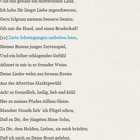
Und uns gebahr ein mütterliches Land.
Ich habe Dir längst Liebe zugeschworen,
Gern folgsam meinem bessern Genius.
Gib mir die Hand, und einen Bruderkuß!
[12]
Zarte Schwingungen umbeben leise
,
Meines Busens junges Saytenspiel,
Und ein höher schlagendes Gefühl
Athmet in mir in so fremder Weise.
Deine Lieder wehn aus fernem Kreise
Aus der Aftertöne Marktgewühl
Ach! so freundlich, heilig, lieb und kühl
Her zu meines Pfades stillem Gleise.
Mancher Stunde liehʼ ich Flügel schon,
Daß zu Dir, der jüngsten Muse Sohn,
Zu Dir, dem Holden, Lieben, sie mich brächte;
Daß ich mich an Deine Brust gelehnt,