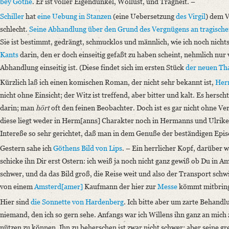
bey Göthe
. Er ist voller Eigendünkel, Wollust, und Trägheit. –
Schiller
hat
eine Uebung in Stanzen
(eine Uebersetzung
des Virgil
) dem V
schlecht.
Seine Abhandlung über den Grund des Vergnügens an tragisch
Sie ist bestimmt, gedrängt, schmucklos und männlich, wie ich noch nich
Kants
darin, den er doch einseitig gefaßt zu haben scheint, nehmlich nur 
Abhandlung einseitig ist. (Diese findet sich im ersten Stück
der neuen Tha
Kürzlich laß ich einen komischen Roman, der nicht sehr bekannt ist,
Her
nicht ohne Einsicht; der Witz ist treffend, aber bitter und kalt. Es hersch
darin; man
hört
oft den feinen Beobachter. Doch ist es gar nicht ohne Ver
diese liegt weder in Herm[anns] Charakter noch in Hermanns und Ulriken
Intereße so sehr gerichtet, daß man in dem Genuße der beständigen Epis
Gestern sahe ich
Göthens Bild von
Lips
. – Ein herrlicher Kopf, darüber 
schicke ihn Dir erst Ostern: ich weiß ja noch nicht ganz gewiß ob Du in Am
schwer, und da das Bild groß, die Reise weit und also der Transport schwie
von einem
Amsterd[amer]
Kaufmann der hier zur
Messe
kömmt mitbring
Hier sind
die Sonnette von
Hardenberg
. Ich bitte aber um zarte Behandlu
niemand, den ich so gern sehe. Anfangs war ich Willens ihn ganz an mich z
nützen zu können. Ihn zu beherschen ist zwar nicht schwer; aber seine gr