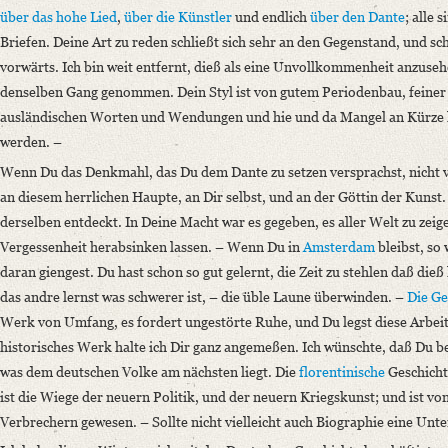
über
das hohe Lied
,
über die Künstler
und endlich
über
den Dante
; alle 
Briefen. Deine Art zu reden schließt sich sehr an den Gegenstand, und sch
vorwärts. Ich bin weit entfernt, dieß als eine Unvollkommenheit anzusehe
denselben Gang genommen. Dein Styl ist von gutem Periodenbau, feiner
ausländischen Worten und Wendungen und hie und da Mangel an Kürze kön
werden. –
Wenn Du das Denkmahl, das Du dem Dante zu setzen versprachst, nicht v
an diesem herrlichen Haupte, an Dir selbst, und an der Göttin der Kunst
derselben entdeckt. In Deine Macht war es gegeben, es aller Welt zu zeige
Vergessenheit herabsinken lassen. – Wenn Du in
Amsterdam
bleibst, so
daran giengest. Du hast schon so gut gelernt, die Zeit zu stehlen daß di
das andre lernst was schwerer ist, – die üble Laune überwinden. –
Die Ge
Werk von Umfang, es fordert ungestörte Ruhe, und Du legst diese Arbeit v
historisches Werk halte ich Dir ganz angemeßen. Ich wünschte, daß Du b
was dem deutschen Volke am nächsten liegt. Die
florentinische
Geschichte
ist die Wiege der neuern Politik, und der neuern Kriegskunst; und ist v
Verbrechern gewesen. – Sollte nicht vielleicht auch Biographie eine Un