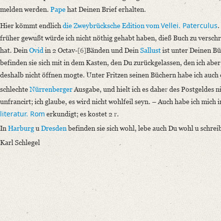
melden werden.
Pape
hat Deinen Brief erhalten.
Vellei. Paterculus
Hier kömmt endlich
die
Zweybrücksche
Edition vom
.
früher gewußt würde ich nicht nöthig gehabt haben, dieß Buch zu versch
hat. Dein
Ovid
in 2 Octav-
[6]
Bänden und Dein
Sallust
ist unter Deinen Bü
befinden sie sich mit in dem Kasten, den Du zurückgelassen, den ich aber,
deshalb nicht öffnen mogte. Unter Fritzen seinen Büchern habe ich auch 
schlechte
Nürrenberger
Ausgabe, und hielt ich es dahe
r
des Postgeldes n
unfrancirt; ich glaube, es wird nicht wohlfeil seyn. – Auch habe ich mich
literatur. Rom
erkundigt; es kostet 2
r
.
In
Harburg
u
Dresden
befinden sie sich wohl, lebe auch Du wohl u schrei
Karl Schlegel