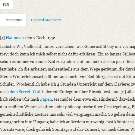
PDF
Metadata Concerning Header
Transcription
Digitized Manuscript
Sender: Johann Carl Fürchtegott Schlegel
Recipient: August Wilhelm von Schlegel
[1]
Hannover
den 7 Decb. 1791
Place of Dispatch: Hannover
GND
Liebster W., Vielleicht, um zu versuchen, was Generosität bey mir vermag
Place of Destination: Amsterdam
GND
frey; doch kann ich mich selbst nicht dafür erklären. Ein so langer Stille
Date: 07.12.1791
schob es immer von einer Zeit zur andern auf, um mehr als ein paar flüch
Notations: Empfangsort erschlossen.
jezt habe ich die Arbeiten mehrentheils aus dem Wege geräumt, die durc
Meine Winterlebensart läßt mir auch nicht viel Zeit übrig; sie ist mit Stun
Manuscript
Schüler. Wöchentlich habe ich 4 Stunden Unterricht auf dem Claviere; z
Provider: Dresden, Sächsische Landesbibliothek - Staats- und Universitä
nach
dem Secret. Wolff
, der ein Collegium über Physik liest; und
[2]
alle
OAI Id: DE-1a-34097
halb sieben Uhr nach
Papen
, (es müßte dem etwa ein Hinderniß dazwis
Classification Number: Mscr.Dresd.e.90,XIX,Bd.23,Nr.65
den schönen Wissenschaften, oder philosophische über Gesetzgebung, P
Number of Pages: 6S. auf Doppelbl., hs. m. U.
gemeinschaftliche Lectüre uns sehr viel Vergnügen macht. So gehen den
Format: 19,1 x 11,6 cm
unangenehm hin; Umgang habe ich außerdem nur wenig, fast könnte ich sa
Incipit: „[1] Hannover den 7 Decb. 1791
Vorsatz wäre; doch gehe ich Sonntags auf das Concert, wo auch diesen W
Liebster W., Vielleicht, um zu versuchen, was Generosität bey mir verm