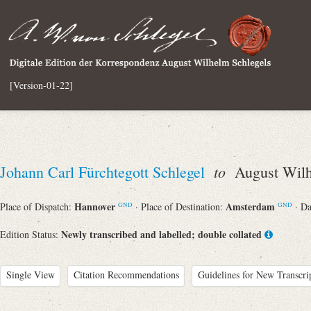
[Version-01-22]
to
Johann Carl Fürchtegott Schlegel
August Wilh
Hannover
Amsterdam
Place of Dispatch:
· Place of Destination:
· D
GND
GND
Newly transcribed and labelled; double collated
Edition Status:
Single View
Citation Recommendations
Guidelines for New Transcri