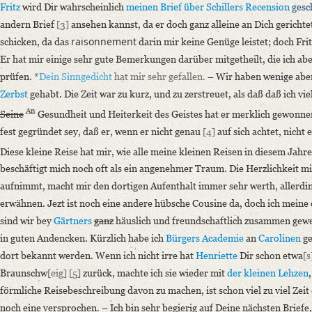
Fritz
wird Dir wahrscheinlich
meinen Brief über
Schillers
Recension
gesc
Language
andern Brief
[3]
ansehen kannst, da er doch ganz alleine an Dich gerichtet
German
raisonnement
schicken, da das
darin mir keine Genüge leistet; doch Fri
Editors
Er hat mir einige sehr gute Bemerkungen darüber mitgetheilt, die ich abe
Bamberg, Claudia
prüfen.
*
Dein Sinngedicht
hat mir sehr gefallen.
– Wir haben wenige abe
Varwig, Olivia
Zerbst
gehabt. Die Zeit war zu kurz, und zu zerstreuet, als daß daß ich vi
Zeil, Sophia
An
Seine
Gesundheit und Heiterkeit des Geistes hat er merklich gewonnen
fest gegründet sey, daß er, wenn er nicht genau
[4]
auf sich achtet, nicht 
Diese kleine Reise hat mir, wie alle meine kleinen Reisen in diesem Jahr
beschäftigt mich noch oft als ein angenehmer Traum. Die Herzlichkeit m
aufnimmt, macht mir den dortigen Aufenthalt immer sehr werth, allerdin
erwähnen. Jezt ist noch eine andere hübsche Cousine da, doch ich meine 
sind wir bey
Gärtners
ganz
häuslich und freundschaftlich zusammen gewe
in guten Andencken. Kürzlich habe ich
Bürgers
Academie
an
Carolinen
ge
dort bekannt werden. Wenn ich nicht irre hat
Henriette
Dir schon etwa
[s
Braunschw
[eig]
[5]
zurück, machte ich sie wieder mit
der kleinen Lehzen
förmliche Reisebeschreibung davon zu machen, ist schon viel zu viel Zeit
noch eine versprochen. – Ich bin sehr begierig auf Deine nächsten Brief