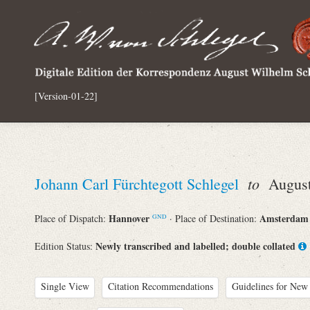
[Version-01-22]
to
Johann Carl Fürchtegott Schlegel
August 
Hannover
Amsterda
Place of Dispatch:
· Place of Destination:
GND
Newly transcribed and labelled; double collated
Edition Status:
Single View
Citation Recommendations
Guidelines for New 