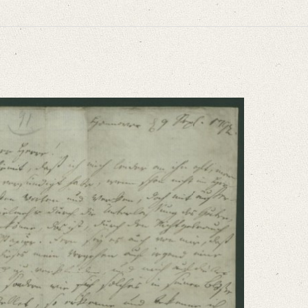
niversitätsbibliothek
g und schwer [...]“