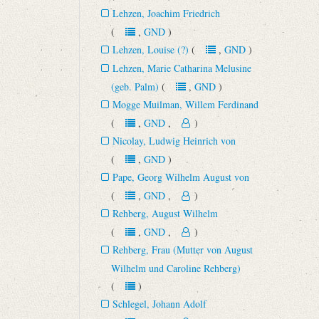
Lehzen, Joachim Friedrich
(
,
GND
)
Lehzen, Louise (?)
(
,
GND
)
Lehzen, Marie Catharina Melusine
(geb. Palm)
(
,
GND
)
Mogge Muilman, Willem Ferdinand
(
,
GND
,
)
Nicolay, Ludwig Heinrich von
(
,
GND
)
Pape, Georg Wilhelm August von
(
,
GND
,
)
Rehberg, August Wilhelm
(
,
GND
,
)
Rehberg, Frau (Mutter von August
Wilhelm und Caroline Rehberg)
(
)
Schlegel, Johann Adolf