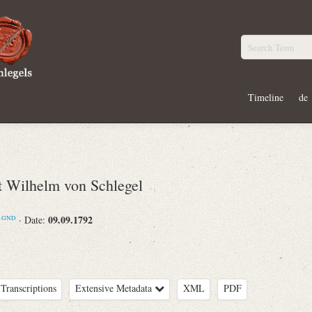
Timeline
de
Wilhelm von Schlegel
m
09.09.1792
· Date:
GND
Transcriptions
Extensive Metadata
XML
PDF