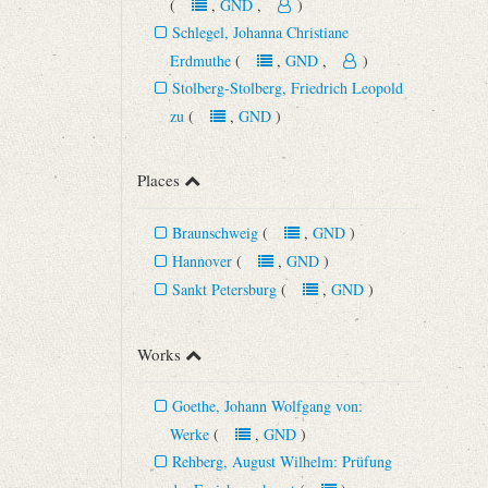
(
,
GND
,
)
Schlegel, Johanna Christiane
Erdmuthe
(
,
GND
,
)
Stolberg-Stolberg, Friedrich Leopold
zu
(
,
GND
)
Places
Braunschweig
(
,
GND
)
Hannover
(
,
GND
)
Sankt Petersburg
(
,
GND
)
Works
Goethe, Johann Wolfgang von:
Werke
(
,
GND
)
Rehberg, August Wilhelm: Prüfung