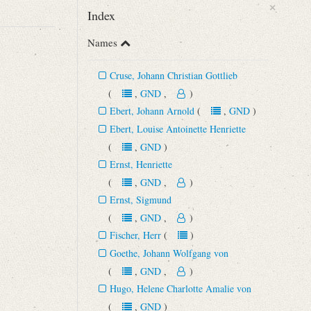
×
Index
Names
Cruse, Johann Christian Gottlieb
(
,
GND
,
)
Ebert, Johann Arnold
(
,
GND
)
Ebert, Louise Antoinette Henriette
(
,
GND
)
Ernst, Henriette
(
,
GND
,
)
Ernst, Sigmund
(
,
GND
,
)
Fischer, Herr
(
)
Goethe, Johann Wolfgang von
(
,
GND
,
)
Hugo, Helene Charlotte Amalie von
(
,
GND
)