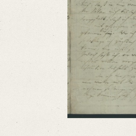
German
Editors
Bamberg, Claudia
Varwig, Olivia
Zeil, Sophia