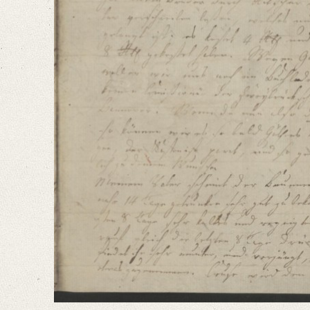
Dießmahl möchte wohl die Reihe an dich seyn, unzufrieden zu seyn daß 
Language
German
Editors
Bamberg, Claudia