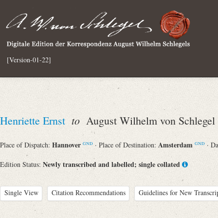
[Version-01-22]
to
Henriette Ernst
August Wilhelm von Schlegel
Hannover
Amsterdam
Place of Dispatch:
· Place of Destination:
· D
GND
GND
Newly transcribed and labelled; single collated
Edition Status:
Single View
Citation Recommendations
Guidelines for New Transcri