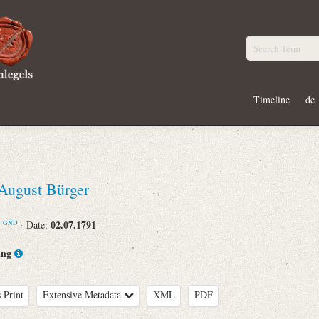
Timeline
de
 August Bürger
n
02.07.1791
· Date:
GND
ing
 Print
Extensive Metadata
XML
PDF