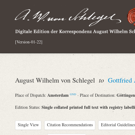
[Version-01-22]
to
August Wilhelm von Schlegel
Gottfried
Amsterdam
Göttinge
Place of Dispatch:
· Place of Destination:
GND
Single collated printed full text with registry labell
Edition Status:
Single View
Citation Recommendations
Editorial Guidelines