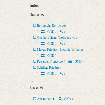
×
Index
Names
Berlepsch, Emilie von
(
,
GND
,
)
Goethe, Johann Wolfgang von
(
,
GND
,
)
Meyer, Friedrich Ludwig Wilhelm
(
,
GND
)
Petrarca, Francesco
(
,
GND
)
asse Bürger’s und anderen, meist handschriftlichen Quellen. Bd. 4.
Schiller, Friedrich
(
,
GND
,
)
Places
Amsterdam
(
,
GND
)