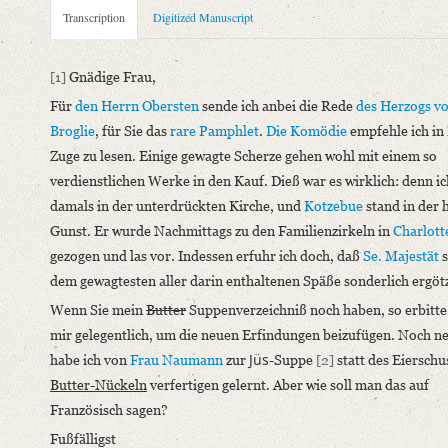
Metadata Concerning Header
Transcription
Digitized Manuscript
Sender: August Wilhelm von Schlegel
Recipient: Auguste Luise Adolfine von Flotow
[1]
Gnädige Frau,
Place of Dispatch: Bonn
GND
Für
den Herrn Obersten
sende ich anbei die Rede
des Herzogs v
Place of Destination: Bonn
GND
Broglie
, für Sie das
rare Pamphlet
.
Die Komödie
empfehle ich in
Date: 6. April [zwischen 1837 und 1843]
Zuge zu lesen. Einige gewagte Scherze gehen wohl mit einem so
Notations: Absende- und Empfangsort erschlossen. – Datierun
verdienstlichen Werke in den Kauf. Dieß war es wirklich: denn ic
damals in der unterdrückten Kirche, und
Kotzebue
stand in der 
Manuscript
Gunst. Er wurde Nachmittags zu den Familienzirkeln in
Charlott
Provider: Weimar, Klassik Stiftung Weimar, Goethe- und Schil
gezogen und las vor. Indessen erfuhr ich doch, daß
Se. Majestät
s
Classification Number: GSA 96/3650
dem gewagtesten aller darin enthaltenen Späße sonderlich ergöt
Incipit: „[1] Gnädige Frau,
Für den Herrn Obersten sende ich anbei die Rede des Herzogs vo
Wenn Sie mein
Butter
Suppenverzeichniß noch haben, so erbitte 
mir gelegentlich, um die neuen Erfindungen beizufügen. Noch ne
Language
Jüs
habe ich von
Frau Naumann
zur
-Suppe
[2]
statt des Eierschu
German
Butter-Nückeln
verfertigen gelernt. Aber wie soll man das auf
Editors
Französisch sagen?
Bamberg, Claudia
Fußfälligst