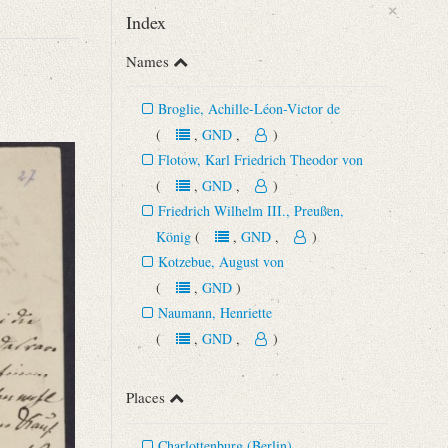
×
Index
Names
Broglie, Achille-Léon-Victor de
(
,
GND
,
)
Flotow, Karl Friedrich Theodor von
(
,
GND
,
)
Friedrich Wilhelm III., Preußen,
König
(
,
GND
,
)
Kotzebue, August von
(
,
GND
)
Naumann, Henriette
(
,
GND
,
)
Places
Charlottenburg (Berlin)