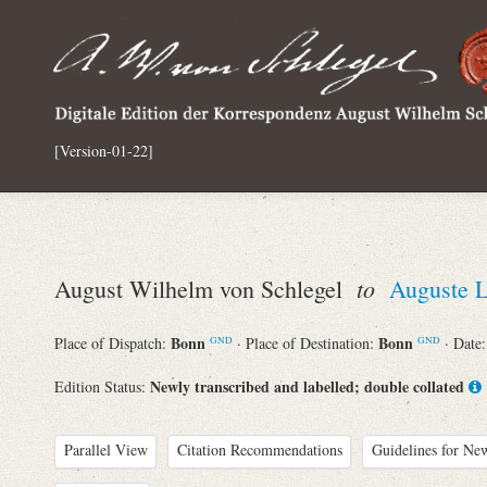
[Version-01-22]
to
August Wilhelm von Schlegel
Auguste L
Bonn
Bonn
Place of Dispatch:
· Place of Destination:
· Date
GND
GND
Newly transcribed and labelled; double collated
Edition Status:
Parallel View
Citation Recommendations
Guidelines for New