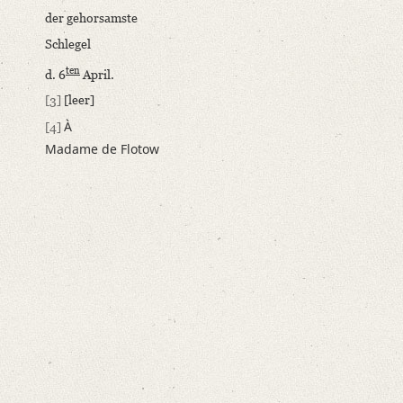
Varwig, Olivia
der gehorsamste
Schlegel
ten
d. 6
April.
[3]
[leer]
À
[4]
Madame de Flotow