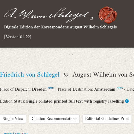
[Version-01-22]
to
Friedrich von Schlegel
August Wilhelm von Sc
Dresden
Amsterdam
Place of Dispatch:
· Place of Destination:
· Dat
GND
GND
Single collated printed full text with registry labelling
Edition Status:
Single View
Citation Recommendations
Editorial Guidelines Print
Printed Full Text