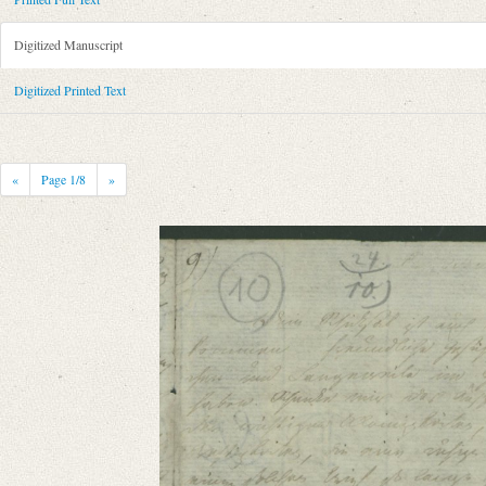
Metadata Concerning Header
Sender: Friedrich von Schlegel
Digitized Manuscript
Recipient: August Wilhelm von Schlegel
Place of Dispatch: Dresden
GND
Digitized Printed Text
Place of Destination: Amsterdam
GND
Date: 13.04.1792
Notations: Empfangsort erschlossen.
«
Page
1
/8
»
Printed Text
Bibliography: Kritische Friedrich-Schlegel-Ausgabe. Bd. 23. Dritte Ab
romantischen Schule (15. September 1788 ‒ 15. Juli 1797). Mit Einleit
Incipit: „[1] Dreßden den 13ten April 1792.
Dein Schicksal ist auch über mich gekommen – freundliche Gesichter z
Manuscript
Provider: Dresden, Sächsische Landesbibliothek - Staats- und Universitä
OAI Id: DE-1a-34186
Classification Number: Mscr.Dresd.e.90,XIX,Bd.24.a,Nr.10
Number of Pages: 7S. auf Doppelbl., hs. m. U.