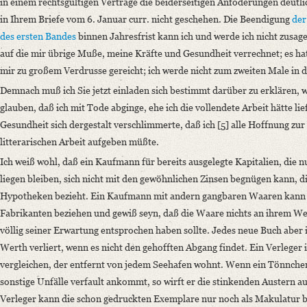
in einem rechtsgültigen Vertrage die beiderseitigen Anfoderungen deutl
Classification Number: Mscr.Dresd.e.90,XIX,Bd.16,Nr.100
in Ihrem Briefe vom 6. Januar curr. nicht geschehen. Die Beendigung
der
Number of Pages: 8 S. auf Doppelbl. u. 2 S., hs.
des ersten Bandes
binnen Jahresfrist kann ich und werde ich nicht zusage
Format: 21,1 x 16,8 cm
auf die mir übrige Muße, meine Kräfte und Gesundheit verrechnet; es h
Language
mir zu großem Verdrusse gereicht; ich werde nicht zum zweiten Male in d
German
Demnach muß ich Sie jetzt einladen sich bestimmt darüber zu erklären, w
glauben, daß ich mit Tode abginge, ehe ich die vollendete Arbeit hätte l
Gesundheit sich dergestalt verschlimmerte, daß ich [5] alle Hoffnung zur
litterarischen Arbeit aufgeben müßte.
Ich weiß wohl, daß ein Kaufmann für bereits ausgelegte Kapitalien, die 
liegen bleiben, sich nicht mit den gewöhnlichen Zinsen begnügen kann, d
Hypotheken bezieht. Ein Kaufmann mit andern gangbaren Waaren kann 
Fabrikanten beziehen und gewiß seyn, daß die Waare nichts an ihrem Wert
völlig seiner Erwartung entsprochen haben sollte. Jedes neue Buch aber 
Werth verliert, wenn es nicht den gehofften Abgang findet. Ein Verleger 
vergleichen, der entfernt von jedem Seehafen wohnt. Wenn ein Tönnche
sonstige Unfälle verfault ankommt, so wirft er die stinkenden Austern a
Verleger kann die schon gedruckten Exemplare nur noch als Makulatur b