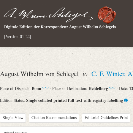
[Version-01-22]
to
August Wilhelm von Schlegel
C. F. Winter, 
Bonn
Heidelberg
12
Place of Dispatch:
· Place of Destination:
· Date:
GND
GND
Single collated printed full text with registry labelling
Edition Status:
Single View
Citation Recommendations
Editorial Guidelines Print
Printed Full Text