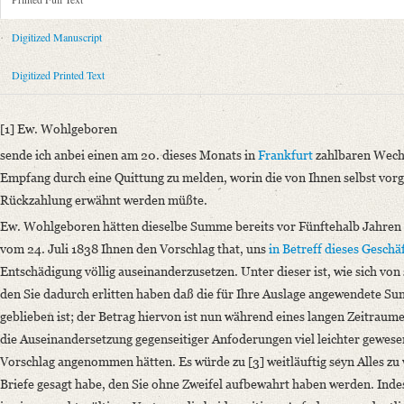
Metadata Concerning Header
Sender: August Wilhelm von Schlegel
Digitized Manuscript
Recipient: C. F. Winter, Akademische Buchhandlung (Heidelberg), Ant
Place of Dispatch: Bonn
GND
Digitized Printed Text
Place of Destination: Heidelberg
GND
Date: 12.01.1844
[1] Ew. Wohlgeboren
Notations: Abschrift.
sende ich anbei einen am 20. dieses Monats in
Frankfurt
zahlbaren Wechs
Printed Text
Empfang durch eine Quittung zu melden, worin die von Ihnen selbst vor
Bibliography: Körner, Josef: A. W. Schlegel und sein Heidelberger Verl
Rückzahlung erwähnt werden müßte.
Weitere Drucke: Jenisch, Erich (Hg.): August Wilhelm Schlegels Briefwe
Ew. Wohlgeboren hätten dieselbe Summe bereits vor Fünftehalb Jahren
Carl Winters Universitätsbuchhandlung in Heidelberg 1822‒1922. Heid
vom 24. Juli 1838 Ihnen den Vorschlag that, uns
in Betreff dieses Geschä
Verlag: Universitätsverlag Wagner Innsbruck
Entschädigung völlig auseinanderzusetzen. Unter dieser ist, wie sich von 
Incipit: „[1] Ew. Wohlgeboren
den Sie dadurch erlitten haben daß die für Ihre Auslage angewendete Sum
sende ich anbei einen am 20. dieses Monats in Frankfurt zahlbaren Wechs
geblieben ist; der Betrag hiervon ist nun während eines langen Zeitraum
die Auseinandersetzung gegenseitiger Anfoderungen viel leichter gewe
Manuscript
Vorschlag angenommen hätten. Es würde zu [3] weitläuftig seyn Alles zu
Provider: Dresden, Sächsische Landesbibliothek - Staats- und Universitä
Briefe gesagt habe, den Sie ohne Zweifel aufbewahrt haben werden. Ind
OAI Id: DE-611-34977