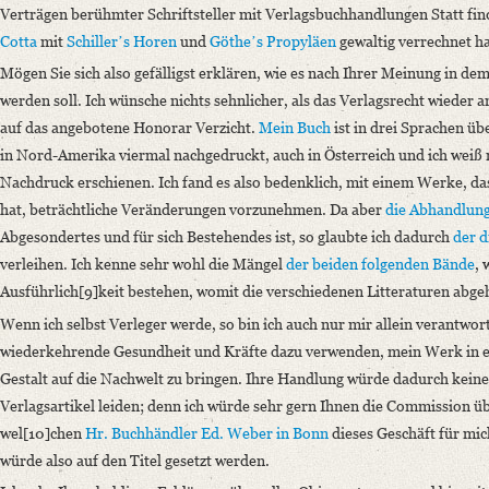
Verträgen berühmter Schriftsteller mit Verlagsbuchhandlungen Statt find
Cotta
mit
Schillerʼs
Horen
und
Götheʼs
Propyläen
gewaltig verrechnet ha
Mögen Sie sich also gefälligst erklären, wie es nach Ihrer Meinung in de
werden soll. Ich wünsche nichts sehnlicher, als das Verlagsrecht wieder a
auf das angebotene Honorar Verzicht.
Mein Buch
ist in drei Sprachen üb
in Nord-Amerika viermal nachgedruckt, auch in Österreich und ich weiß ni
Nachdruck erschienen. Ich fand es also bedenklich, mit einem Werke, das
hat, beträchtliche Veränderungen vorzunehmen. Da aber
die Abhandlung
Abgesondertes und für sich Bestehendes ist, so glaubte ich dadurch
der d
verleihen. Ich kenne sehr wohl die Mängel
der beiden folgenden Bände
, 
Ausführlich[9]keit bestehen, womit die verschiedenen Litteraturen abge
Wenn ich selbst Verleger werde, so bin ich auch nur mir allein verantwor
wiederkehrende Gesundheit und Kräfte dazu verwenden, mein Werk in ei
Gestalt auf die Nachwelt zu bringen. Ihre Handlung würde dadurch kein
Verlagsartikel leiden; denn ich würde sehr gern Ihnen die Commission ü
wel[10]chen
Hr. Buchhändler Ed. Weber in Bonn
dieses Geschäft für mic
würde also auf den Titel gesetzt werden.